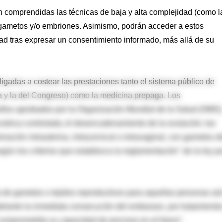
 comprendidas las técnicas de baja y alta complejidad (como l
 de gametos y/o embriones. Asimismo, podrán acceder a estos
d tras expresar un consentimiento informado, más allá de su
igadas a costear las prestaciones tanto el sistema público de
cia y la del Congreso) como la medicina prepaga. Los
ellos aprobados por la Organización Mundial de la Salud (OMS)
ovárica controlada; el desencadenamiento de la ovulación; las
nación intrauterina, intracervical o intravaginal, con gametos d
gún los criterios que establezca la reglamentación" de la ley po
de gametos o tejidos reproductivos para aquellas personas aú
elante la inmediata consecución del embarazo, por tratamiento
omprometida su capacidad de procrear en el futuro".