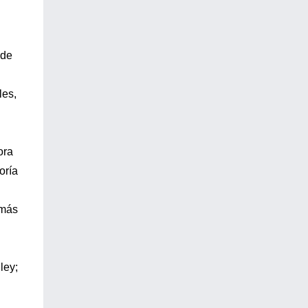
 de
les,
ora
oría
 más
ley;