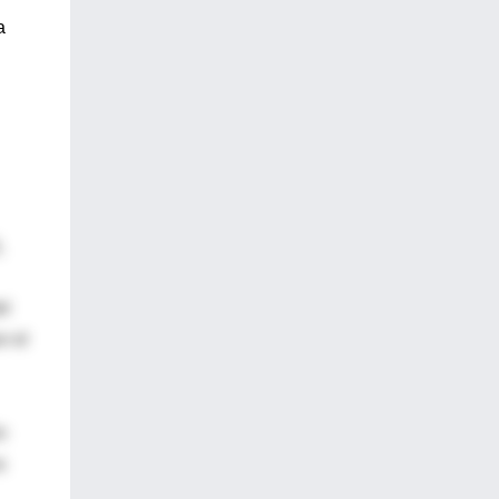
a
,
el
r el
n
s