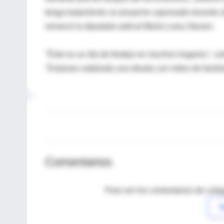
tenga tratamiento un proyecto cajoneado durante año
remarcó la diputada radical María Luisa Storani.
"Éste es un día de festejo en muchos hogares", cel
"Estamos saldando una deuda con miles de familia
Comentarios
Para ver los comentarios de coleg
I