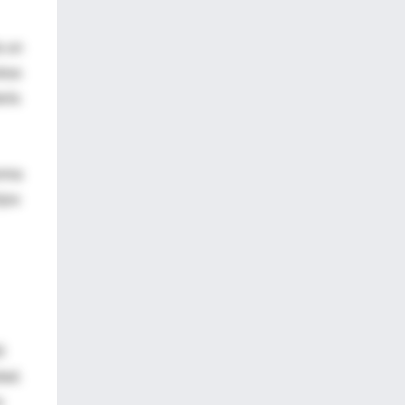
a un
tras
aría
orma
ijos
ó
dad.
a