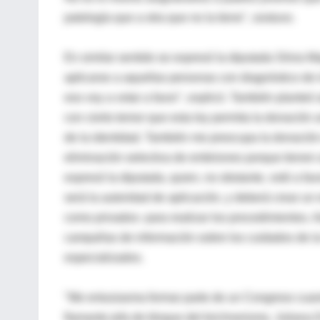
patología que a otra que no la tiene", sostuvo.
En similar sentido se expresó la diputada Silvia Maj
aplicarse a aquellas personas con diagnóstico de in
eso voy a votar a favor", explicó. También planteó
con cierto temor que esta ley permita la donación
de la identidad. También me preocupa la donación 
eliminación selectiva de embriones porque tienen 
expresó la diputada, quien, no obstante, votó a fav
será la autoridad de aplicación, y deberá crear un r
como privados- para realizar los procedimientos. 
campañas de información sobre los cuidados de la 
especializados.
"Me entusiasma formar parte de un Congreso cuand
flamante jefa de bloque del kirchnerismo, Juliana 