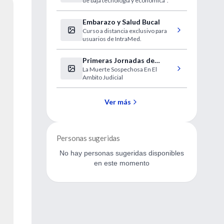
de baja tecnología y económica".
hipotermia
Embarazo y Salud Bucal
Curso a distancia exclusivo para
usuarios de IntraMed.
Primeras Jornadas de
La Muerte Sospechosa En El
Patología Forense
Ambito Judicial
Ver más
Personas sugeridas
No hay personas sugeridas disponibles
en este momento