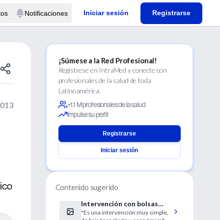
Iniciar sesión
Registrarse
tos
Notificaciones
¡Súmese a la Red Profesional!
Regístrese en IntraMed y conecte con
profesionales de la salud de toda
Latinoamérica.
2013
+1.1 M profesionales de la salud
Impulse su perfil
Registrarse
Iniciar sesión
dico
Contenido sugerido
Intervención con bolsas
"Es una intervención muy simple,
plásticas previene la