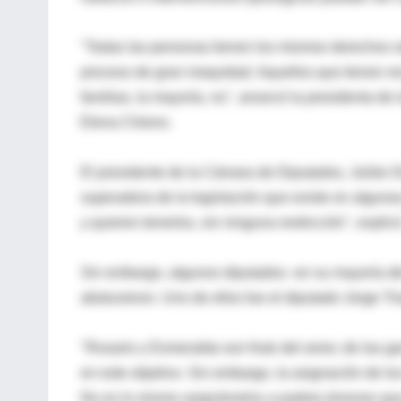
"Todas las personas tienen los mismos derechos 
proceso de gran inequidad. Aquellos que tienen rec
familias, la mayoría, no", arrancó la presidenta de
Elena Chieno.
El presidente de la Cámara de Diputados, Julián 
superadora de la legislación que existe en algunas
y quieren tenerlos, sin ninguna restricción", explicó
Sin embargo, algunos diputados -en su mayoría del
abstuvieron. Uno de ellos fue el diputado Jorge Tria
"Rosario y Esmeralda son fruto del amor, de las g
en este objetivo. Sin embargo, la asignación de lo
No es lo mismo asignárselos a padres jóvenes qu