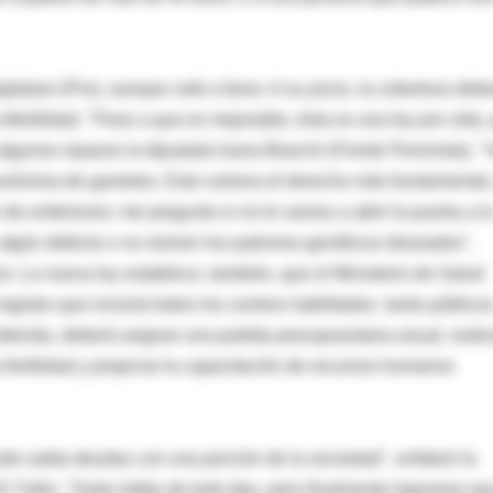
dalani (Pro), aunque votó a favor. A su juicio, la cobertura debe
fertilidad. "Pese a que es mejorable, ésta es una ley pro vida, 
 algunos reparos la diputada Ivana Bianchi (Frente Peronista). "
 anónima de gametos. Esto vulnera el derecho más fundamental,
de embriones: me pregunto si no le vamos a abrir la puerta a l
algún defecto o no reúnen los patrones genéticos deseados",
or. La nueva ley establece, también, que el Ministerio de Salud
egistro que incluirá todos los centros habilitados -tanto público
Además, deberá asignar una partida presupuestaria anual, realiz
fertilidad y propiciar la capacitación de recursos humanos
o salda deudas con una porción de la sociedad", enfatizó la
Di Tullio. "Hubo lobby de todo tipo, pero finalmente logramos qu