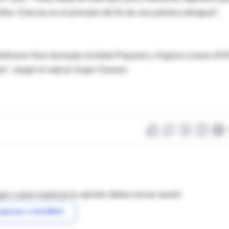
s. Esta ley es el principio del fin de una práctica desigual",
ebraron Nora Iturraspe (Unidad Popular) y Virginia Linares (FA
s", elogió el radical Jorge Chemes.
as o para expresar tu opinión debes iniciar sesión
ngresar a IntraMed