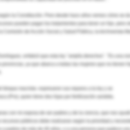
según la Constitución. Pero desde hace años vemos cómo se d
ursos pueden pagar los tratamientos para tener un hijo, pero o
 la Comisión de Acción Social y Salud Pública, la kirchnerista M
Domínguez, enfatizó que esta ley "amplía derechos". "Es una n
 provincias, ya que abarca a todas las mujeres que no tienen h
.
 bloque macrista- expresaron sus reparos a la ley y se
ca (Pro), quien tiene dos hijas por fertilización asistida.
anas con mi esposa de ser padres y de la ciencia, que nos ayud
s recursos públicos debe realizarse según la prioridad y necesi
e a padres de más de 40 años, o a una persona que padece un