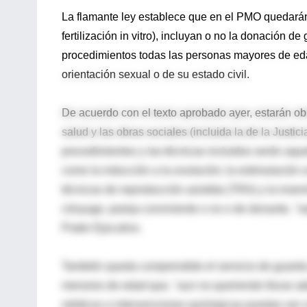
La flamante ley establece que en el PMO quedarán
fertilización in vitro), incluyan o no la donación
procedimientos todas las personas mayores de eda
orientación sexual o de su estado civil.
De acuerdo con el texto aprobado ayer, estarán obl
salud y las obras sociales (incluida la de la Justi
procedimientos y las técnicas incluidos serán aqu
como la inducción a la ovulación; la estimulación 
técnicas de reproducción asistida (TRA) y la insemi
cónyuge, pareja conviviente o no o de donante, "se
Poder Ejecutivo.
También queda comprendido el servicio de guarda 
menores de edad que, "aun no queriendo llevar ad
médicos o intervenciones quirúrgicas puedan ver c