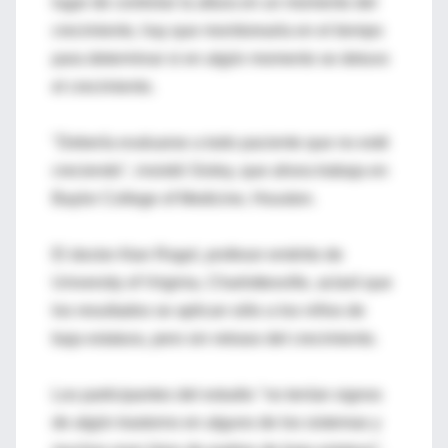
lugar de controlar la altura en un momento del
crecimiento, hay que monitorearla en el tiempo
para determinar si en algún momento se detuvo
el crecimiento.
"Debería evaluarse a todo paciente que no esté
creciendo", insistió Sisley, que ahora trabaja en
Baylor College of Medicine, Houston.
El doctor Alan Rogol, profesor emérito de
University of Virginia, Charlottesville, aclaró que
los resultados se aplican sólo a los niños de
baja estatura, pero sin retraso del crecimiento.
Los participantes del estudio "no tenían signos
de algún trastorno en alguno de los sistemas y