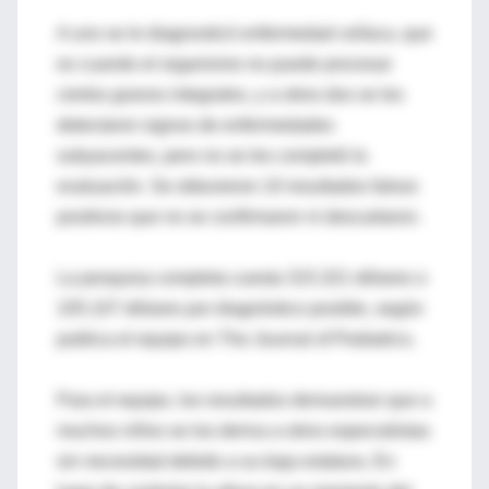
A uno se le diagnosticó enfermedad celíaca, que
es cuando el organismo no puede procesar
ciertos granos integrales, y a otros dos se les
detectaron signos de enfermedades
subyacentes, pero no se les completó la
evaluación. Se obtuvieron 10 resultados falsos
positivos que no se confirmaron ni descartaron.
La pesquisa completa cuesta 315.321 dólares o
105.107 dólares por diagnóstico posible, según
publica el equipo en The Journal of Pediatrics.
Para el equipo, los resultados demuestran que a
muchos niños se los deriva a otros especialistas
sin necesidad debido a su baja estatura. En