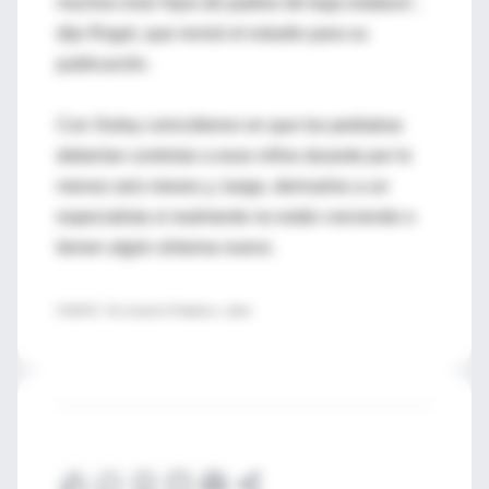
muchos eran hijos de padres de baja estatura",
dijo Rogol, que revisó el estudio para su
publicación.
Con Sisley coincidieron en que los pediatras
deberían controlar a esos niños durante por lo
menos seis meses y, luego, derivarlos a un
especialista si realmente no están creciendo o
tienen algún síntoma nuevo.
FUENTE: The Journal of Pediatrics, online