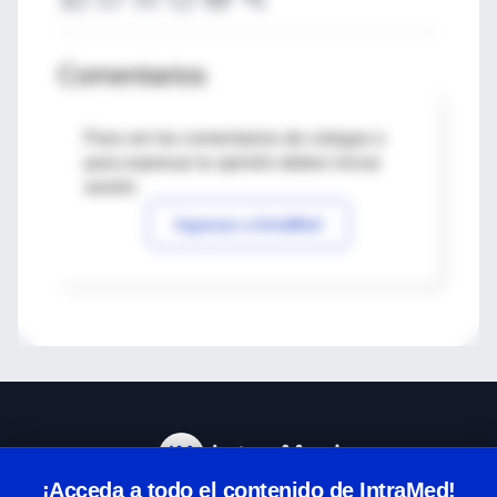
Comentarios
Para ver los comentarios de colegas o
para expresar tu opinión debes iniciar
sesión
Ingresar a IntraMed
¡Acceda a todo el contenido de IntraMed!