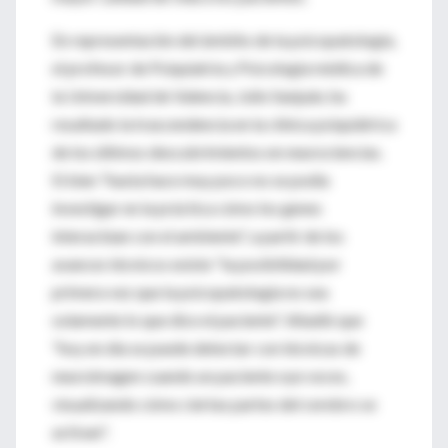
En representación del ámbito de la psicopatología,
el profesor de Psiquiatría y Psicología médica de
la Universidad de Valencia, Julio Sanjuán, ha
resaltado la trascendencia en la clínica psiquiátrica
de los últimos descubrimientos en neurociencias.
Si bien "hasta hace muy poco no se podía
investigar en la práctica cómo los genes
interactúan con el ambiente", a partir de los
avances técnicos existe "la posibilidad por
primera vez que la psicopatología no sea
solamente lo que dice el paciente". Añadió que
"hoy en día se puede detectar con técnicas de
neuroimagen cuando un paciente oye voces,
visualizando cómo ciertas partes del cerebro se
activan".