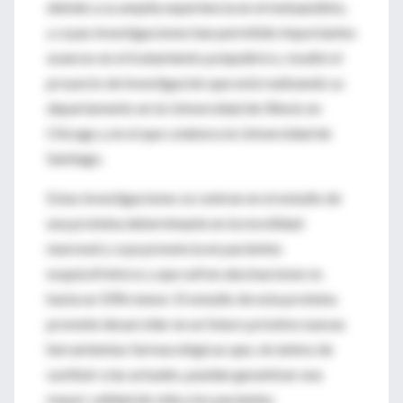
debido a su amplia experiencia en el metaanálisis,
y cuyas investigaciones han permitido importantes
avances en el tratamiento psiquiátrico, resaltó el
proyecto de investigación que está realizando su
departamento en la Universidad de Illinois en
Chicago y en el que colabora la Universidad de
Santiago.
Estas investigaciones se centran en el estudio de
una proteína determinante en la movilidad
neuronal y cuya presencia en pacientes
esquizofrénicos y que sufren alucinaciones es
hasta un 50% menor. El estudio de esta proteína
promete desarrollar en un futuro próximo nuevas
herramientas farmacológicas que, sin ánimo de
sustituir a las actuales, puedan garantizar una
mayor calidad de vida a los pacientes.