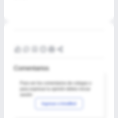
Comentarios
Para ver los comentarios de colegas o
para expresar tu opinión debes iniciar
sesión
Ingresar a IntraMed