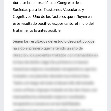
durante la celebración del Congreso de la
Sociedad para los Trastornos Vasculares y
Cognitivos. Uno de los factores que influyen en
este resultado positivo es, por tanto, el inicio del
tratamiento lo antes posible.
Según los resultados del estudio descriptivo, que
ha sido el primero que ha tenido un año de
duración, los pacientes tratados con memantina en
la fase de doble ciego (los primeros 6 meses)
muestran mejores resultados terapéuticos que los
tratados con placebo durante esa misma fase.
Tanto a lo largo de todo el desarrollo del estudio
como al final, el grupo tratado en las dos fases con
memantina ha obtenido mejores resultados
terapéuticos (avances en las habilidades
cognitivas) que el que ha recibido el placebo en