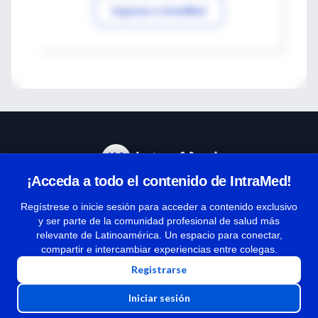
Ingresar a IntraMed
¡Acceda a todo el contenido de IntraMed!
Centro de Ayuda
Regístrese o inicie sesión para acceder a contenido exclusivo
y ser parte de la comunidad profesional de salud más
relevante de Latinoamérica. Un espacio para conectar,
Términos y condiciones
compartir e intercambiar experiencias entre colegas.
| Políticas de privacidad
Registrarse
| Todos los derechos reservados | Copyright 1997-2026
Iniciar sesión