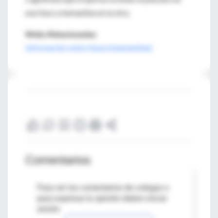
una fase y memantina en la otra.
Webs Relacionadas
Información sobre Axura (mementina)
Comentarios
Para ver los comentarios de colegas o
para expresar tu opinión debes iniciar
sesión