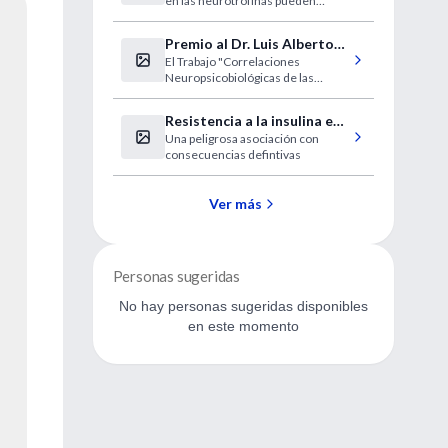
en las neurotrofinas pueden
asociarse a la aparición del cáncer
de mama y de ovario, después de
Premio al Dr. Luis Alberto
que se haya constatado su
El Trabajo "Correlaciones
Semper
relación con el de próstata. Se trata
Neuropsicobiológicas de las
de una nueva vía para el manejo de
Psicosis Cicloides del Dr. Luis
estos dos tumores ginecológicos.
Alberto Semper, ex-presidente del
Resistencia a la insulina e
Colegio Argentino de
Una peligrosa asociación con
insuficiencia cardíaca
Neuropsicofarmacología, recibe el
consecuencias defintivas
4º Premio Psiquiatria.com en
Neurociencias al mejor trabajo de
Psiquiatría publicado en Internet.
Ver más
Personas sugeridas
No hay personas sugeridas disponibles
en este momento