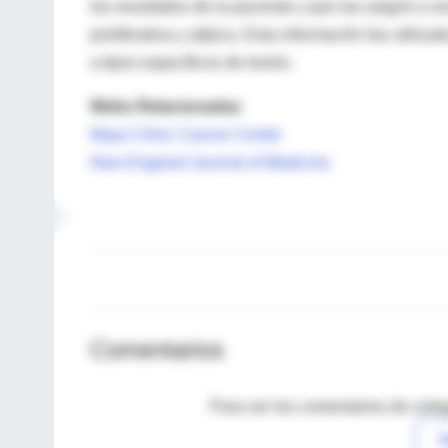
los resultados de la paciente y que las asignó a un
proliferativa y atípica. Esta información fue utiliz
a tipos específicos de lesión.
Webs Relacionadas
Mayo Clinic Cancer Center
New England Journal of Medicine
Comentarios
Para ver los comentarios de coleg
I