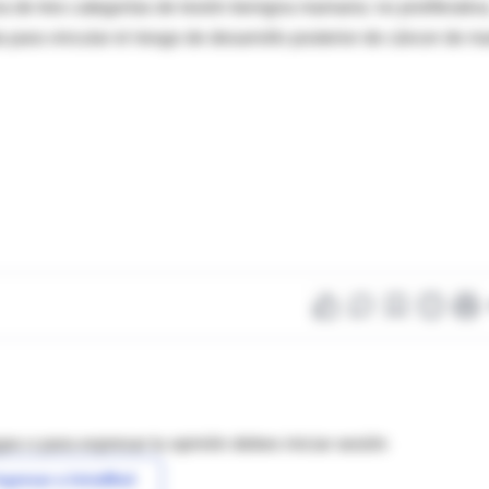
a de tres categorías de lesión benigna mamaria: no proliferativa
ada para vincular el riesgo de desarrollo posterior de cáncer de 
as o para expresar tu opinión debes iniciar sesión
ngresar a IntraMed