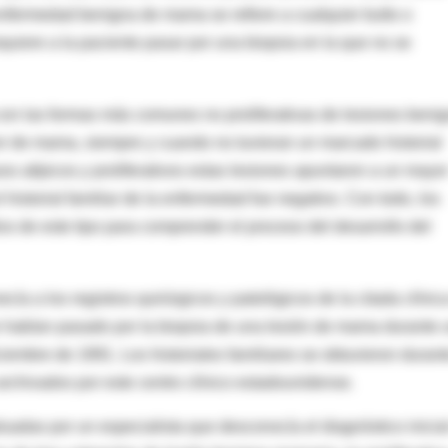
enfermedad benigna de mama se refiere a cualquier bulto o
uiere a la paciente pasar por una biopsia en la que no se
con las formas más comunes no proliferativas de lesiones beni
er de mama, siempre y cuando no tuvieran un marcado historial
os atípicos y proliferativos estas lesiones apuntaron a un mayo
historial familiar de la enfermedad fue negativo. Con todo, los
s de este tipo para comprender el proceso del desarrollo del
cía a los registros quirúrgicos y patológicos de la citada clínic
e habían pasado por la biopsia de una lesión de mama durante 
iembre de 1991. Los historiales familiares se obtuvieron durant
archivados por este centro clínico estadounidense.
adas por un especialista que desconocía el diagnóstico inicia