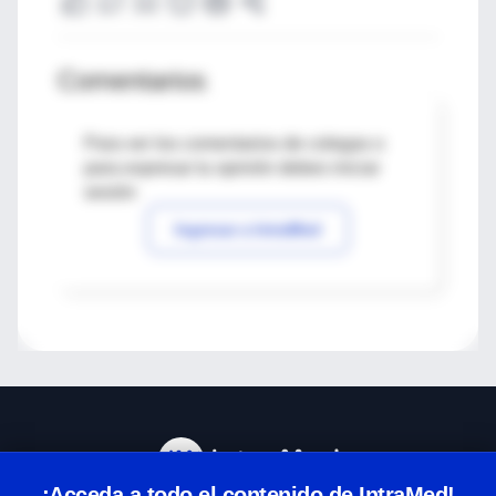
Comentarios
Para ver los comentarios de colegas o
para expresar tu opinión debes iniciar
sesión
Ingresar a IntraMed
¡Acceda a todo el contenido de IntraMed!