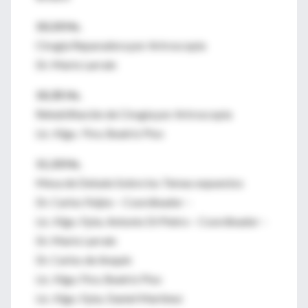
10,10 Hs.
Cirugía Reparadora por Artroscopia
Dr. Mario Larrain
10,35 Hs.
Rehabilitación de Cirugía por Artroscopia
Lic. Klga. Ftra. Beatriz Piso
11,10 Hs.
Mesa de Debate Sobre los Temas expuestos
Dr. Carlos Feijóo – Coordinador –
Lic. Klgo. Fpta. Antonio Di Pietro – Coordinador –
Dr. Mario Larrain
Dr. Carlos de Anquín
Lic. Klga. Ftra. Beatriz Piso
Lic. Klgo. Fpta. Daniel Martínez