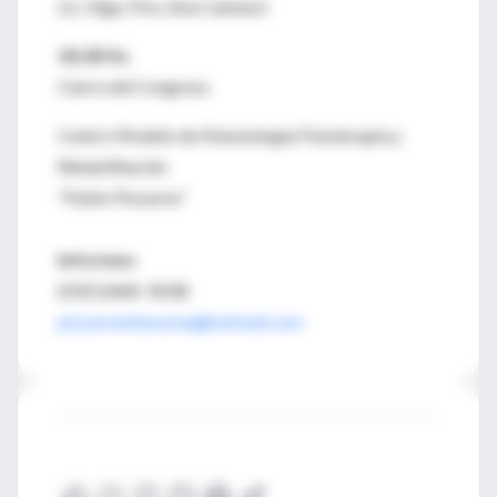
Lic. Klga. Ftra. Ana Cannavó
18,30 Hs.
Cierre del Congreso
Centro Modelo de Kinesiología Fisioterapia y
Rehabilitación
“Pablo Pizzurno”
Informes:
(0351)468- 8508
pizzurnointerarea@hotmail.com