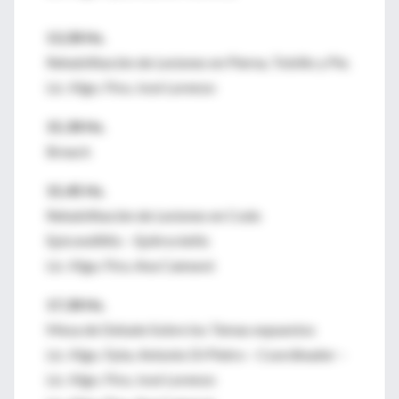
13,30 Hs.
Rehabilitación de Lesiones en Pierna, Tobillo y Pie.
Lic. Klgo. Ftra. José Lorenzo
15,30 Hs.
Breack
15,45 Hs.
Rehabilitación de Lesiones en Codo
Epicondilitis – Epitrocleítis
Lic. Klga. Ftra. Ana Cannavó
17,30 Hs.
Mesa de Debate Sobre los Temas expuestos
Lic. Klgo. Fpta. Antonio Di Pietro – Coordinador –
Lic. Klgo. Ftra. José Lorenzo