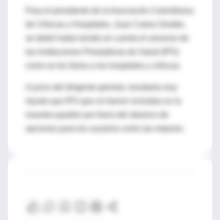
Para el presidente de la Asociación Colombiana
de Clínicas y Hospitales, Juan Carlos Giraldo,
se debió haber tenido en cuenta el universo de
las Instituciones Prestadoras de Salud (IPS)
como se les llama a los hospitales y clínicas.
A juicio del dirigente gremial, resultaría muy
injusto que IPS que no fueron incluidas en la
muestra queden por fuera del abanico de
opciones para los usuarios como las mejores.