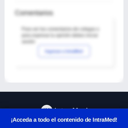
Comentarios
Para ver los comentarios de colegas o
para expresar tu opinión debes iniciar
sesión
Ingresar a IntraMed
¡Acceda a todo el contenido de IntraMed!
Centro de Ayuda