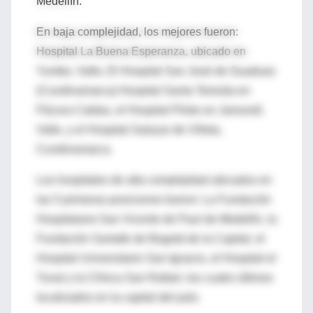
Medellín.
En baja complejidad, los mejores fueron:
Hospital La Buena Esperanza, ubicado en
Yumbo, Valle, El Hospital San José de Guaduas
(Cundinamarca) Hospital Santa Teresita en
Pácora Caldas, el Hospital Piloto en Jamundí,
Valle, y el Hospital Salazar de Villeta,
Cundinamarca.
Los hospitales de alta complejidad ubicados en
las 5 primeras posiciones fueron: La Fundación
Hospitalaria San Vicente de Paul de Medellín, la
Fundación Santafe de Bogotá de la Capital, el
Hospital Universitario San Ignacio, el Hospital el
Tunal y la Clínica San Rafael, los cuatro últimos
localizados en la capital del país.