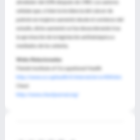
alrededor del 20% después de 1985. Los autores
señalan que, si bien la incidencia del cáncer de
pulmón en mujeres aumentó desde el comienzo del
estudio, dicho aumentó se fue desacelerando tras
la aprobación de la legislación antitabáquica a
mediados de los setenta.
Webs Relacionadas
Finnish Institute of Occupational Health
http://www.occuphealth.fi/internet/error404.htm
Chest
http://www.chestjournal.org/