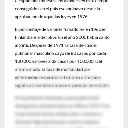
Ocupacional muestra los avances en este campo
conseguidos en el país escandinavo desde la
aprobación de aquellas leyes en 1976.
El porcentaje de varones fumadores en 1960 en
Finlandia era del 58%. En el año 2000 había caído
al 28%. Después de 1971, la tasa de cáncer
pulmonar masculino cayó de 80 casos por cada
100.000 varones a 32 casos por 100.000. Del
mismo modo, la tasa de mortalidad por
enfermedad respiratorio también disminuyó
significativamente durante el período de estudio.
En la población femenina, la prevalencia del
tabaquismo aumentó hasta un 20% en 1973. Tras
la aprobación de las citadas leyes comenzó a
disminuir ligeramente pero volvió a situarse