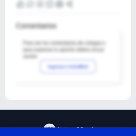
Comentarios
Para ver los comentarios de colegas o
para expresar tu opinión debes iniciar
sesión
Ingresar a IntraMed