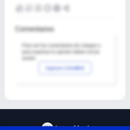
Comentarios
Para ver los comentarios de colegas o
para expresar tu opinión debes iniciar
sesión
Ingresar a IntraMed