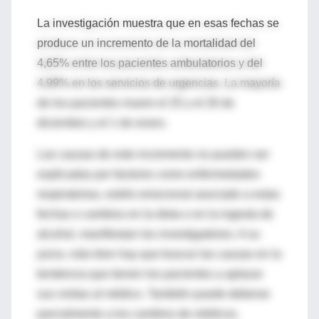
La investigación muestra que en esas fechas se
produce un incremento de la mortalidad del
4,65% entre los pacientes ambulatorios y del
4,99% en los servicios de urgencias. La mayoría
de los pacientes muere el 25 y el 26 de
diciembre y el 1 de enero.
Las causas de este incremento no pueden ser
explicadas por factores como enfermedades
respiratorias, estrés emocional asociado a estas
fechas o cambios en la dieta o en la ingesta de
alcohol, manifiestan los investigadores. A su
juicio, más bien hay que buscar las causas en la
tendencia que tienen los pacientes a aplazar
sus visitas al médico. También puede deberse
parcialmente a los cambios de médicos,