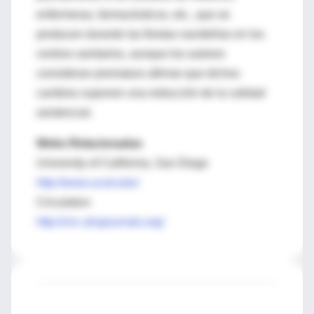
enfermeras, farmacéuticos, etc., que se
producen durante las fiestas navideñas en los
centros sanitarios, aunque los autores
consideran prematuro afirmar que dichos
cambios suponen una reducción de la calidad
asistencial.
Webs Relacionadas
University of California, San Diego
http://www.ucsd.edu/
Circulation
http://circ.ahajournals.org/