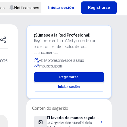
Iniciar sesión
Registrarse
tos
Notificaciones
¡Súmese a la Red Profesional!
Regístrese en IntraMed y conecte con
profesionales de la salud de toda
Latinoamérica.
2005
+1.1 M profesionales de la salud
Impulse su perfil
Registrarse
Iniciar sesión
.
Contenido sugerido
El lavado de manos regular
La Organización Mundial de la
de médicos y enfermeras