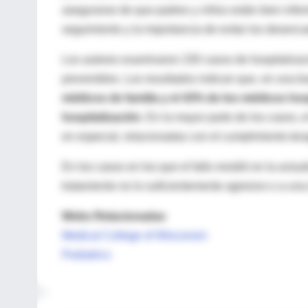
asegurarse de que padres y niños están bien info
seguimiento y la importancia de evitar los desenc
Los autores examinaron 230 casos de hospitalizac
prevenibles. Los resultados indican que, en una b
médicos de familia y el 43% de los médicos hos
hospitalización
. En la mayor parte de los casos, 
en especial, relacionadas con el cumplimiento tera
En los casos en los que el fallo residió en la actu
tratamiento no lo suficientemente agresivo o a un
Webs Relacionadas
Medical College of Wisconsin
Pediatrics