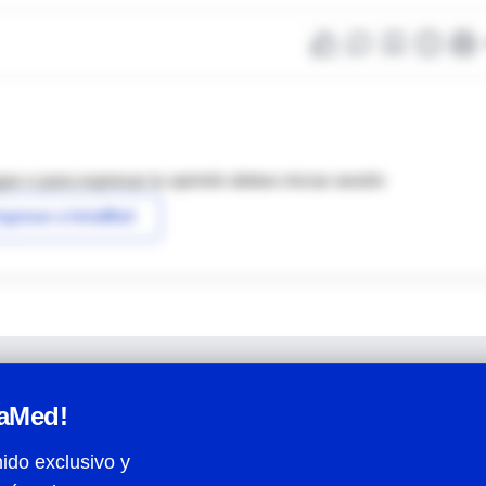
as o para expresar tu opinión debes iniciar sesión
ngresar a IntraMed
raMed!
ido exclusivo y