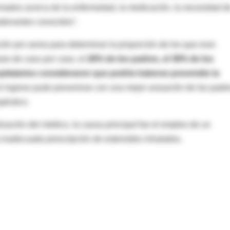
rmados acerca de la enfermedad, la medicación, la necesidad d
adenantes conocidos".
ión por asma para determinar la proporción de los que eran
ase de caso por caso, el
26% de los padres, el 38% de los
pitalarios consideraron que podría haberse prevenido la
el ingreso pudo prevenirse con una mejor actuación de los padre
péutico.
alización del médico, la causa principal fue el empleo de un
a inadecuada prescripción de esteroides inhalados.