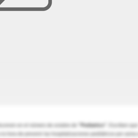
isconsin en el número de octubre de
"Pediatrics"
. Escriben que
la hora de prevenir las hospitalizaciones pediátricos por asma