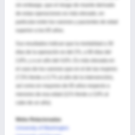
sin embargo, que el riesgo de muerte derivado
de estas operaciones es más elevado, en
particular entre los varones y pacientes de edad
superior a los 65 años.
Sus resultados indican que la mortalidad a 30
días de la operación es del 2%, a 90 días del
2,8%, y a un año del 4,6%. Es más elevada en
el caso de los varones que en el de las mujeres
(7,5% frente a 3,7% al año de la intervención),
así como en mayores de 65 años respecto a
menores de esa edad (11% frente a 3,9% al
cabo de un año).
Webs Relacionadas
University of Washington