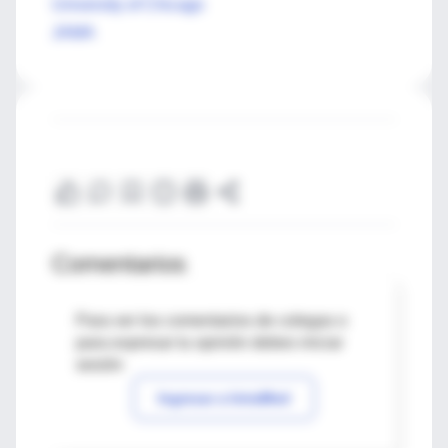
University of Chicago
JAMA
Comentarios
Para ver los comentarios de colegas o
para expresar tu opinión debes iniciar
sesión
Ingresar a IntraMed