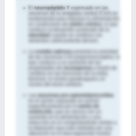
El
neuropéptido Y
expresado en las
neuronas de la amígdala central (CeA) es
fundamental para impulsar la alimentación
en condiciones de
estrés crónico
, lo que
conduce al desarrollo acelerado de la
obesidad
cuando se combina con
alimentos calóricamente densos.
La
comida sabrosa
aumenta la actividad
de las neuronas CeA prepronociceptina, lo
que conduce a un aumento de las
propiedades de
recompensa
a través de
cambios en las funciones de la estría
terminal, el núcleo parabraquial y el
núcleo del tracto solitario.
Las
neuronas pro-opiomelanocortina
en el núcleo arqueado se activan
específicamente por el
estrés de
restricción
, que se asocia con un
aumento en la alimentación y una
reducción en el comportamiento similar a
la depresión que está mediado por una
alteración en el área tegmental ventral.