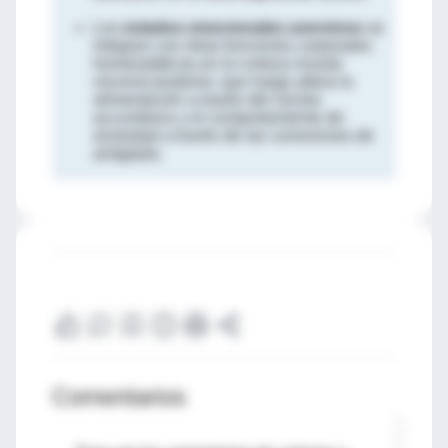
Los
estados emocionales aversivos
se
integran con otras funciones corporales
homeostáticas en la corteza insular
visceral posterior, que luego altera la
alimentación a través del núcleo
accumbens y el comportamiento de
ansiedad a través de las conexiones de
amígdala.
Comentarios