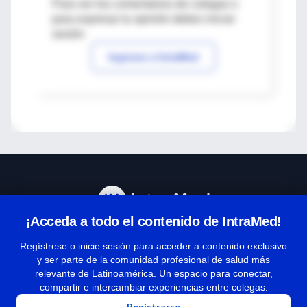
Para ver los comentarios de colegas o
para expresar tu opinión debes iniciar
sesión
Ingresar a IntraMed
¡Acceda a todo el contenido de IntraMed!
Centro de Ayuda
Regístrese o inicie sesión para acceder a contenido exclusivo
y ser parte de la comunidad profesional de salud más
relevante de Latinoamérica. Un espacio para conectar,
Términos y condiciones
compartir e intercambiar experiencias entre colegas.
| Políticas de privacidad
Registrarse