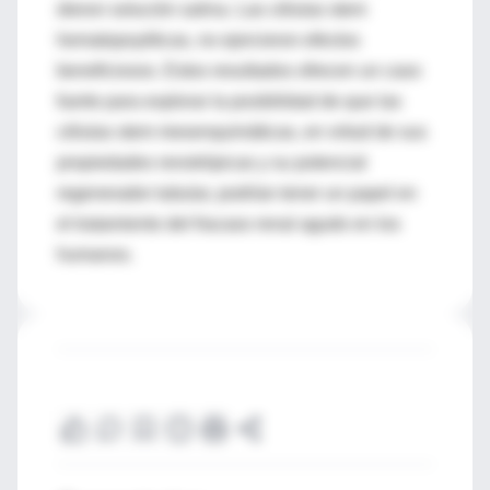
dieron solución salina. Las células stem
hematopoyéticas, no ejercieron efectos
beneficiosos. Estos resultados ofrecen un caso
fuerte para explorar la posibilidad de que las
células stem mesenquimáticas, en virtud de sus
propiedades renotrópicas y su potencial
regenerador tubular, podrían tener un papel en
el tratamiento del fracaso renal agudo en los
humanos.