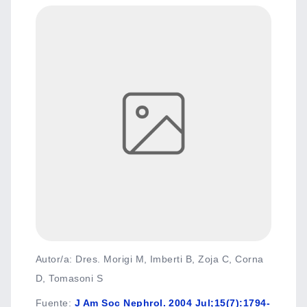
Autor/a: Dres. Morigi M, Imberti B, Zoja C, Corna
D, Tomasoni S
Fuente
:
J Am Soc Nephrol. 2004 Jul;15(7):1794-