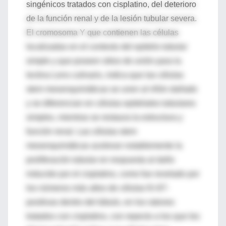
singénicos tratados con cisplatino, del deterioro
de la función renal y de la lesión tubular severa.
El cromosoma Y que contienen las células
localizadas en el contexto del epitelio tubular
simple y que poseen sitios de unión para la
lectina Lens culinaris, indica que las células
stem mesenquimáticas se unen al riñón dañado
y se diferencian en células epiteliales tubulares
simples, mientras se restaura la estructura y
función renal. Las células stem
mesenquimáticas aceleran notablemente la
proliferación tubular en respuesta al daño
inducido por el cisplatino, como fue revelado por
los números más altos de células Ki-67-
positivas dentro del túbulo, en los ratones
tratados con cisplatino, con repecto a los que les