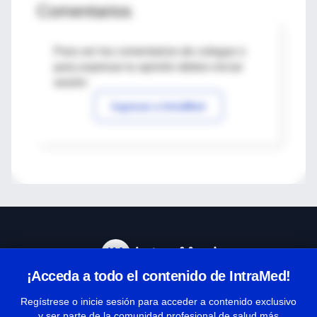
Comentarios
Para ver los comentarios de colegas o
para expresar tu opinión debes iniciar
sesión
Ingresar a IntraMed
¡Acceda a todo el contenido de IntraMed!
Centro de Ayuda
Regístrese o inicie sesión para acceder a contenido exclusivo
y ser parte de la comunidad profesional de salud más