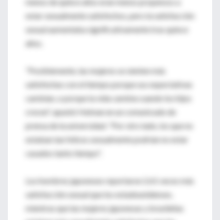
menos de quince años eran menos propensos a
estar sexualmente satisfechos, pero la satisfacción
sexual aumentaba significativamente tras quince
años.
"Posiblemente, las mujeres se sienten más
satisfechas con el tiempo porque sus expectativas
cambian, o porque la vida cambia cuando los hijos
crecen", apuntó Heiman en un comunicado de
prensa de la universidad. "Por otro lado, los que no
estaban tan felices sexualmente podrían no estar
casados tanto tiempo".
Los hombres japoneses reportaron 2.61 veces más
satisfacción sexual que los estadounidenses,
mientras que las mujeres japonesas y brasileñas