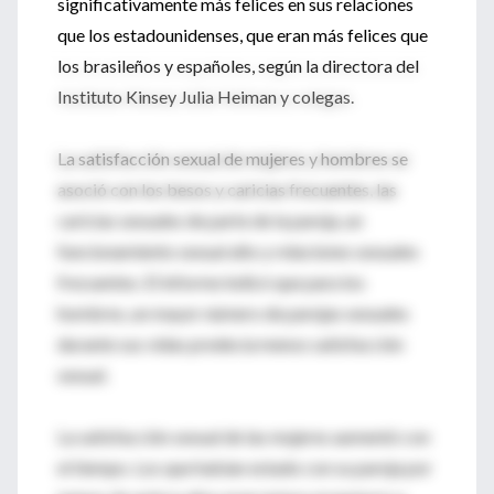
significativamente más felices en sus relaciones
que los estadounidenses, que eran más felices que
los brasileños y españoles, según la directora del
Instituto Kinsey Julia Heiman y colegas.
La satisfacción sexual de mujeres y hombres se
asoció con los besos y caricias frecuentes, las
caricias sexuales de parte de la pareja, un
funcionamiento sexual alto y relaciones sexuales
frecuentes. El informe indicó que para los
hombres, un mayor número de parejas sexuales
durante sus vidas predecía menos satisfacción
sexual.
La satisfacción sexual de las mujeres aumentó con
el tiempo. Los que habían estado con su pareja por