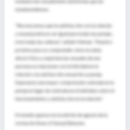
estaban más sexualmente satisfechas que las
estadounidenses.
"Reconocemos que la satisfacción con la relación
y sexual podría no ser igual para todas las parejas,
ni en todas las culturas", señaló Heiman. "Nuestro
próximo paso es comprender cómo la salud,
afecto físico y experiencias sexuales de una
persona se relacionan con la felicidad en la
relación o la satisfacción sexual de su pareja.
Esperamos una mayor comprensión centrada en la
pareja en lugar de centrada en el individuo sobre el
funcionamiento y satisfacción en la relación".
El estudio aparece en la edición de agosto de la
revista Archives of Sexual Behavior.