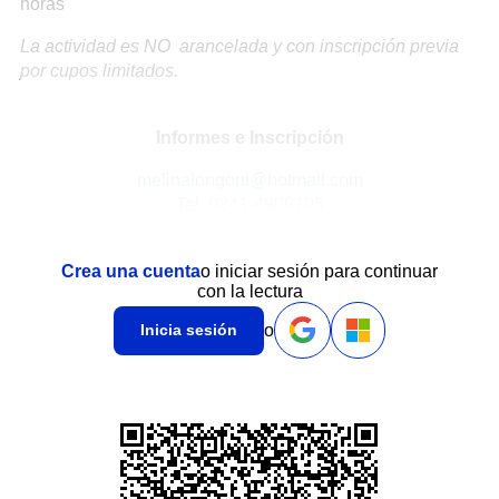
horas
La actividad es NO arancelada y con inscripción previa
por cupos limitados.
Informes e Inscripción
melinalongoni@hotmail.com
Tel. 0341-4909105
Crea una cuenta
o iniciar sesión para continuar
con la lectura
o
Inicia sesión