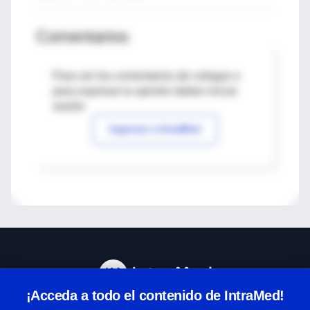
Comentarios
Para ver los comentarios de colegas o
para expresar tu opinión debes iniciar
sesión
Ingresar a IntraMed
¡Acceda a todo el contenido de IntraMed!
Centro de Ayuda