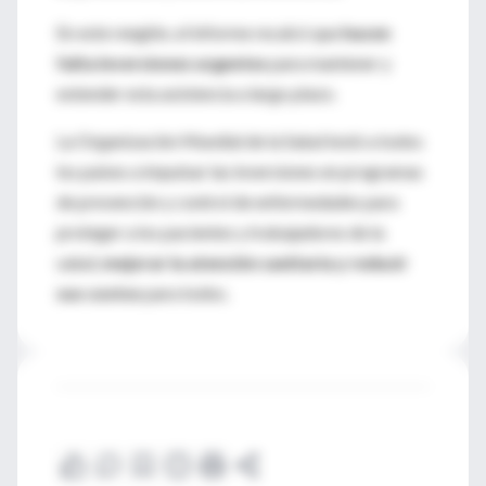
En este renglón, el informe recalcó que
hacen
falta inversiones urgentes
para mantener y
extender esta asistencia a largo plazo.
La Organización Mundial de la Salud instó a todos
los países a impulsar las inversiones en programas
de prevención y control de enfermedades para
proteger a los pacientes y trabajadores de la
salud,
mejorar la atención sanitaria y reducir
sus costos
para todos.