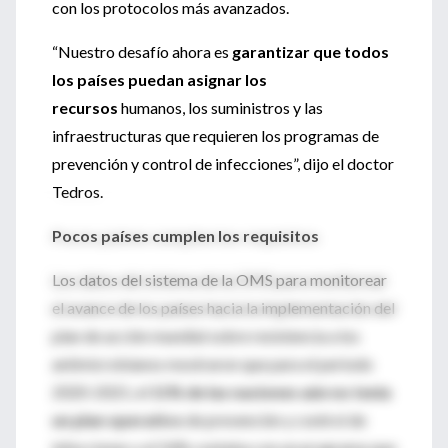
con los protocolos más avanzados.
“Nuestro desafío ahora es
garantizar que todos
los países puedan asignar los
recursos
humanos, los suministros y las
infraestructuras que requieren los programas de
prevención y control de infecciones”, dijo el doctor
Tedros.
Pocos países cumplen los requisitos
Los datos del sistema de la OMS para monitorear
el avance de los países hacia la implementación del
plan de acción mundial sobre resistencia a los
antimicrobianos mostraron que para el periodo
2020-2021, el
11% de las naciones aún no tenía
un plan operativo
de prevención y control de
infecciones y el 54% contaba con un programa que