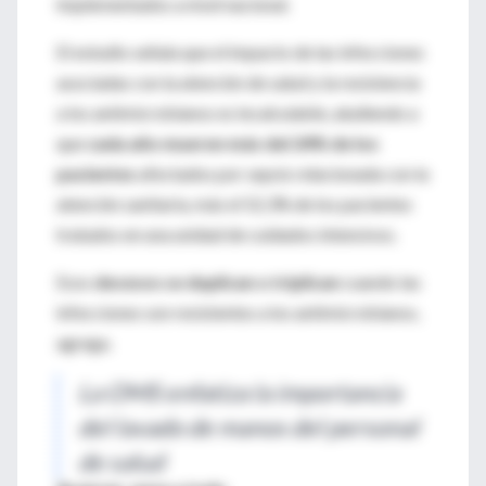
implementados a nivel nacional.
El estudio señala que el impacto de las infecciones
asociadas con la atención de salud y la resistencia
a los antimicrobianos es incalculable, aludiendo a
que
cada año mueren más del 24% de los
pacientes
afectados por sepsis relacionada con la
atención sanitaria, más el 52,3% de los pacientes
tratados en una unidad de cuidados intensivos.
Esos
decesos se duplican o triplican
cuando las
infecciones son resistentes a los antimicrobianos,
agrega.
La OMS enfatiza la importancia
del lavado de manos del personal
de salud