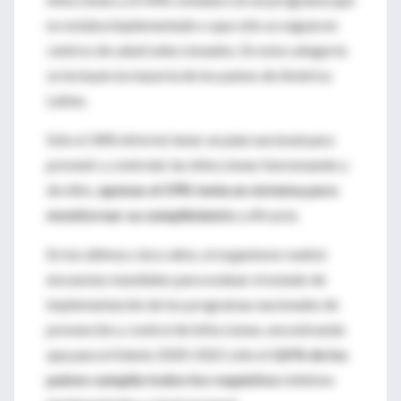
no estaba implementado o que sólo se seguía en
centros de salud seleccionados. En esta categoría
se incluyen la mayoría de los países de América
Latina.
Sólo el 34% informó tener un plan nacional para
prevenir y controlar las infecciones funcionando y
de ellos,
apenas el 19% tenía un sistema para
monitorear su cumplimiento
y eficacia.
En los últimos cinco años, el organismo realizó
encuestas mundiales para evaluar el estado de
implementación de los programas nacionales de
prevención y control de infecciones, encontrando
que para el bienio 2020-2021 sólo el
3,8 % de los
países cumplía todos los requisitos
mínimos