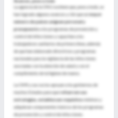
Avances, pese a todo
La agencia de la ONU sostiene que, pese a todo, se
han logrado algunos avances y citó que un
mayor
número de países asignan personal y
presupuesto
a los programas de prevención y
control de infecciones y capacitan a los
trabajadores sanitarios de primera línea, además
de que han elaborado directrices y programas
nacionales para la vigilancia de las infecciones
asociadas con la atención de salud y con el
cumplimiento de la higiene de manos.
La OMS y sus socios apoyan a los gobiernos de
muchos Estados para que
refuercen sus
estrategias, establezcan requisitos
mínimos y
adquieran componentes básicos de los programas
de prevención y control de infecciones.