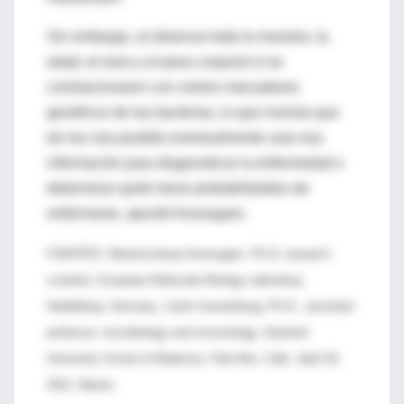
Sin embargo, al observar toda la muestra, la
edad, el sexo y el peso corporal sí se
correlacionaron con ciertos marcadores
genéticos de las bacterias, lo que insinúa que
tal vez sea posible eventualmente usar esa
información para diagnosticar la enfermedad o
determinar quién tiene probabilidades de
enfermarse, apuntó Arumugam.
FUENTES: Manimozhiyan Arumugam, Ph.D, research
scientist, European Molecular Biology Laboratory,
Heidelberg, Germany; Justin Sonnenburg, Ph.D., assistant
professor, microbiology and immunology, Stanford
University School of Medicine, Palo Alto, Calif,; April 20,
2011, Nature.