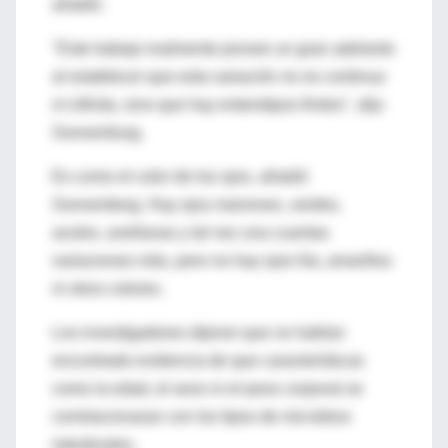
añadió.
"Este trabajo realmente provee un gran adelanto
al establecer que esta variación no es continua
ni infinita, sino que hay enterotipos finitos", dijo
Sonnenburg.
Es como el color de los ojos, añadió
Sonnenberg. Hay ojos marrones, verdes,
azules, avellanas y tal vez una cuantas
variaciones más, pero no hay ojos lila, amarillos
ni otros colores.
Los investigadores dijeron que no habían
encontrado evidencia de que características
como la edad, el sexo ni el peso corporal se
correlacionaran con los tipos de microbios
intestinales.