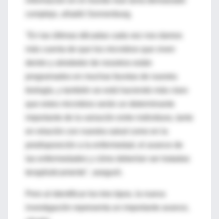
información en el mundo real sería demasiado
complejo, añadió Sonnenburg.
"En las últimas décadas cada vez nos damos
más cuenta de que los microbios que viven
dentro y alrededor de nosotros están
programados en muchas facetas de nuestra
biología, y también se está haciendo más claro
que estos microbios serán un determinante
importante de la variación entre individuos, tanto
en relación con nuestra salud como en la
predisposición a la enfermedad, el avance de
las enfermedades y cómo deberían ser tratadas
terapéuticamente", aseguró.
Pero al identificar los tres tipos, la nueva
investigación representa un importante avance,