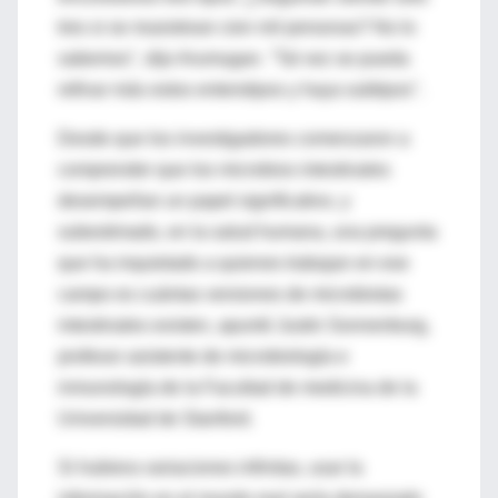
tres si se muestrean cien mil personas? No lo
sabemos", dijo Arumugan. "Tal vez se pueda
refinar más estos enterotipos y haya subtipos".
Desde que los investigadores comenzaron a
comprender que los microbios intestinales
desempeñan un papel significativo, y
subestimado, en la salud humana, una pregunta
que ha inquietado a quienes trabajan en ese
campo es cuántas versiones de microbiotas
intestinales existen, apuntó Justin Sonnenburg,
profesor asistente de microbiología e
inmunología de la Facultad de medicina de la
Universidad de Stanford.
Si hubiera variaciones infinitas, usar la