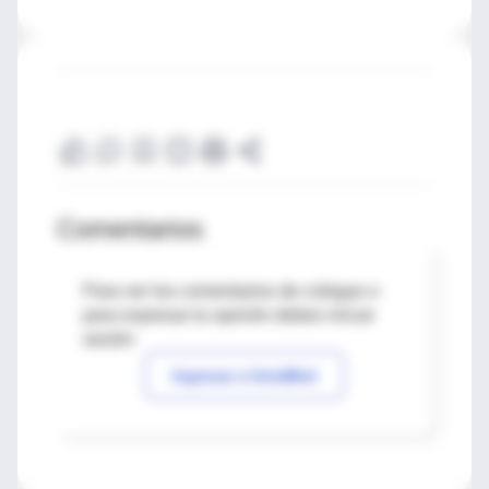
Comentarios
Para ver los comentarios de colegas o
para expresar tu opinión debes iniciar
sesión
Ingresar a IntraMed