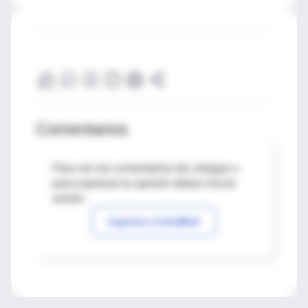
Comentarios
Para ver los comentarios de colegas o
para expresar tu opinión debes iniciar
sesión
Ingresar a IntraMed