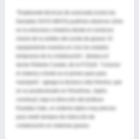
"Empleando técnicas de avanzada (como las
llamadas SAXS-WAXS) pudimos observar cómo
es la estructura cristalina desde el comienzo
mismo de la solidez del aceite de girasol. El
equipamiento muestra en vivo los estados
tempranos de la cristalización", destaca el
doctor Roberto Candal, de la FCEyN. "Conocer
el sistema a fondo es el primer paso para
manejarlo", agrega la doctora Lidia Herrera, que
en su posdoctorado en Hiroshima, Japón,
construyó, bajo la dirección del profesor
Kiyotaka Sato, un sistema óptico muy preciso
para medir tiempos de inducción de
cristalización en sistemas grasos.