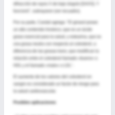
difracción de rayos X de bajo ángulo [SAXS]. Y
funcionó", subrayaron (ver recuadro).
Por su parte, Candal agrega: "El girasol posee
un alto contenido linoleico, que es un ácido
graso esencial para la salud, y estearina, que es
una grasa neutra con respecto al colesterol, a
diferencia de las grasas trans, que modifican la
relación entre el colesterol llamado «bueno» o
HDL y el llamado «malo» o LDL".
El aumento de los valores del colesterol en
sangre es considerado un factor de riesgo para
la salud cardiovascular.
Posibles aplicaciones