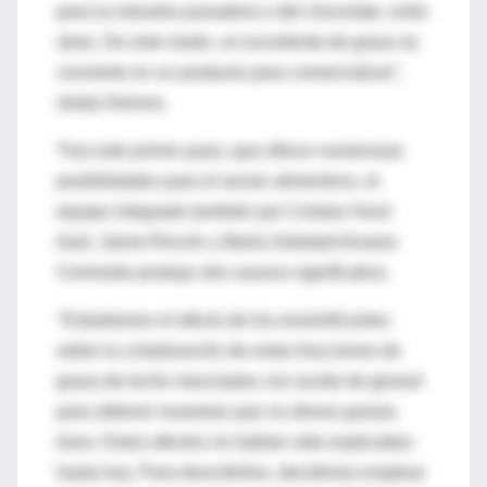
para la industria panadera o del chocolate, entre
otras. De este modo, un excedente de grasa se
convierte en un producto para comercializar",
relata Herrera.
Tras este primer paso, que ofrece numerosas
posibilidades para el sector alimenticio, el
equipo integrado también por Cristian Huck
Iriart, Jaime Rincón y María Soledad Alvarez
Cerimedo produjo otro avance significativo.
"Estudiamos el efecto de los emulsificantes
sobre la cristalización de estas fracciones de
grasa de leche mezcladas con aceite de girasol
para obtener muestras que no dieran grasas
trans. Estos efectos no habían sido explicados
hasta hoy. Para describirlos, decidimos emplear