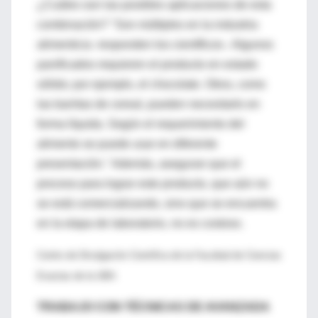
¿Cuáles son las posibles aplicaciones de esta
combinación? "Son múltiples en la industria
alimenticia -responden los científicos-. Algunos
panificados requieren el producto en estado
sólido; por ejemplo, el chocolate. Otros, como
las barritas de cereal, pueden necesitarlo en
forma líquida. Según el requerimiento del
alimento se puede usar en diferente
presentación." Además, aseguran que el
proceso para lograr este producto, que aún no
se está comercializando, sino que se encuentra
en la etapa de laboratorio, no es costoso.
Centro de Divulgación Científica de la Facultad de Ciencias
Exactas de la UBA
TRABAJO CON TÉCNICAS DE AVANZADA