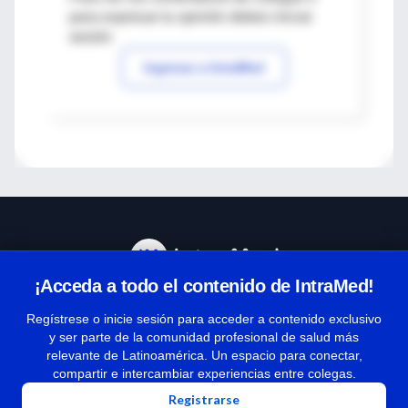
para expresar tu opinión debes iniciar
sesión
Ingresar a IntraMed
¡Acceda a todo el contenido de IntraMed!
Centro de Ayuda
Regístrese o inicie sesión para acceder a contenido exclusivo
y ser parte de la comunidad profesional de salud más
relevante de Latinoamérica. Un espacio para conectar,
Términos y condiciones
compartir e intercambiar experiencias entre colegas.
| Políticas de privacidad
Registrarse
| Todos los derechos reservados | Copyright 1997-2026