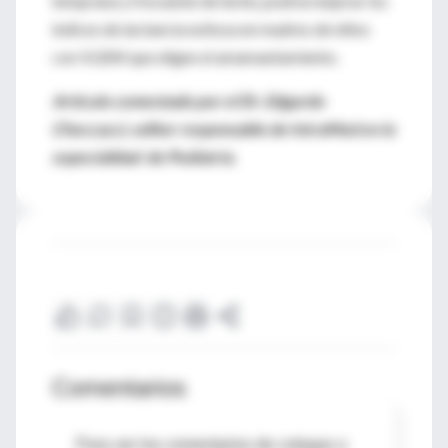
temprana y frecuente de leche, podría mejorar los
índices de lactancia exitosa en madres de niños
con VLBW que eligen el amamantamiento.
Artículo comentado por el Dr. Edgardo
Checcacci, editor responsable de IntraMed en la
especialidad de Pediatría.
Comentarios
Para ver los comentarios de colegas o