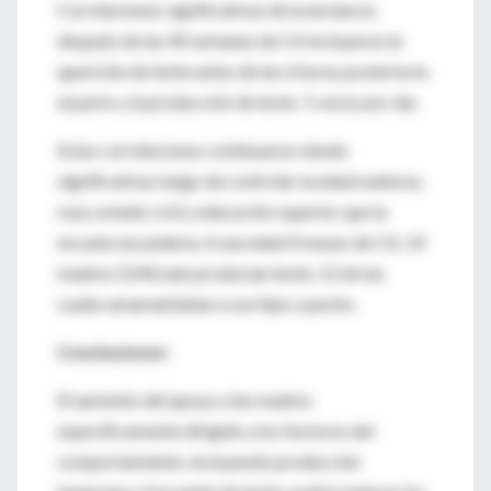
Correlaciones significativas de la lactancia
después de las 40 semanas de CA incluyeron la
aparición de leche antes de las 6 horas posteriores
al parto y la producción de leche 5 veces por día.
Estas correlaciones continuaron siendo
significativas luego de controlar la edad materna,
raza, estado civil y educación superior que la
escuela secundaria. A una edad 4 meses de CA, 14
madres (16%) aún producían leche, 12 de las
cuales amamantaban a sus hijos a pecho.
Conclusiones:
El aumento del apoyo a las madres
específicamente dirigido a los factores del
comportamiento, incluyendo producción