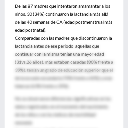
De las 87 madres que intentaron amamantar a los
niños, 30 (34%) continuaron la lactancia más allá
de las 40 semanas de CA (edad postmenstrual más
edad postnatal).
Comparadas con las madres que discontinuaron la
lactancia antes de ese período, aquellas que
continuar con la misma tenían una mayor edad
(31vs.26 años), más estaban casadas (80% frente a
39%), tenían un grado de educación superior que el
de la escuela secundaria (70% frente a 42%) y eran
blancas (63% frente a 35%).
No se observaron diferencias significativas en los
datos registrados en el momento del nacimiento
de los niños o en los índices de morbilidad
neonatal.