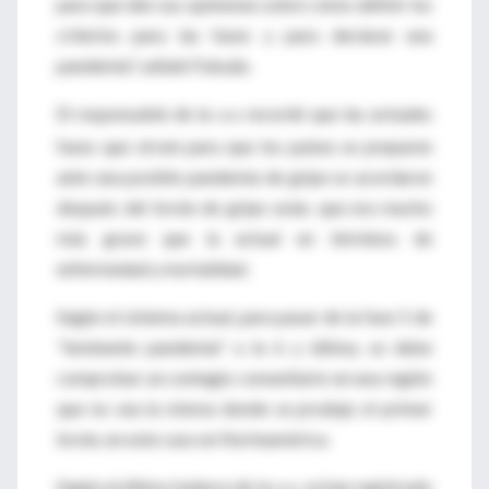
para que den sus opiniones sobre cómo definir los
criterios para las fases y para declarar una
pandemia", señaló Fukuda.
El responsable de la
recordó que las actuales
OMS
fases que sirven para que los países se preparen
ante una posible pandemia de gripe se acordaron
después del brote de gripe aviar, que era mucho
más grave que la actual en términos de
enfermedad y mortalidad.
Según el sistema actual, para pasar de la fase 5 de
"inminente pandemia" a la 6 y última, se debe
comprobar un contagio comunitario en una región
que no sea la misma donde se produjo el primer
brote, en este caso en Norteamérica.
Según el último balance de la
, se han registrado