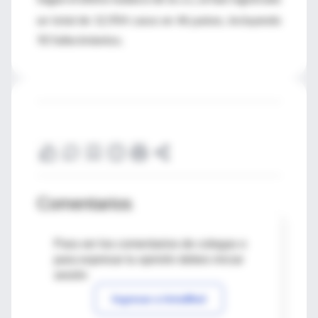
OMS
un total de 12,954 casos en 46 países, incluyendo
92 fallecimientos.
Comentarios
Para ver los comentarios de colegas o
para expresar tu opinión debes iniciar
sesión
Ingresar a IntraMed