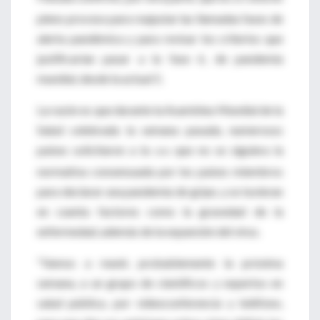
pleno proceso para reajustar las llamadas fases de
alerta pandémica y para revisar los criterios que
justificarían pasar a la fase 6, de pandemia
mundial, desde la actual 5.
La razón es que durante la Asamblea Mundial de la
Salud celebrada la semana pasada, numerosos
países solicitaron a la
que no se siguiera la
OMS
normativa consensuada por los países miembros
para declarar una pandemia de gripe, y se tuvieran
en cuenta factores como la gravedad de la
enfermedad, además de la expansión del virus.
"Vamos a reunir, probablemente la próxima
semana, a un grupo de científicos y expertos en
salud pública, por videoconferencia y teléfono,