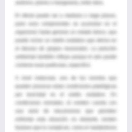
arsénico, plomo o manganeso, entre otros.
El efecto puede ser a mediano o largo plazos,
pues esos componentes se acumulan en el
organismo hasta generar un estado tóxico, que
puede incluir un estrés oxidativo que deriva en
el deceso de grupos neuronales. La polución
ambiental también influye porque el aire puede
contener esas partículas, especificó.
A nivel molecular, uno de los eventos que
pueden provocar estas condiciones patológicas
por toxicidad es el estrés oxidativo. En
condiciones normales, el cerebro cuenta con
una serie de mecanismos que permiten
enfrentar esta situación; no obstante, existen
factores que la complican, como el metabolismo