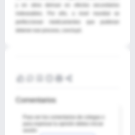
y en otros derivan en efectos secundarios
indeseables. Por ello, a nivel mundial se
perfeccionan medicamentos que pudieran
detener ese proceso, concluyó.
Comentarios
Para ver los comentarios de colegas o
para expresar tu opinión debes iniciar
sesión