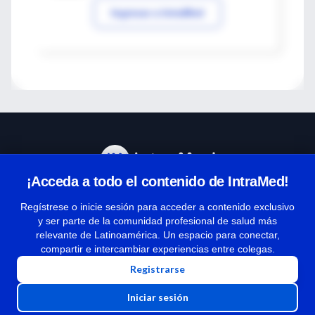
Ingresar a IntraMed
¡Acceda a todo el contenido de IntraMed!
Centro de Ayuda
Regístrese o inicie sesión para acceder a contenido exclusivo
y ser parte de la comunidad profesional de salud más
relevante de Latinoamérica. Un espacio para conectar,
Términos y condiciones
compartir e intercambiar experiencias entre colegas.
| Políticas de privacidad
Registrarse
| Todos los derechos reservados | Copyright 1997-2026
Iniciar sesión