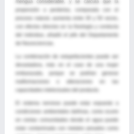
mengua considerable, y se calcula que la
propensión a perderlas, comparada con el
proceso natural, aumenta entre 30 y 50 veces,
con efectos directos en la fisiología y conducta
del individuo, añadió el jefe del Departamento
de Neurociencias.
La combinación de estupefacientes puede ser
devastadora, más en el caso de una mujer
embarazada, porque se podrían generar
malformaciones o alteraciones en las
capacidades intelectuales del producto.
El sistema nervioso puede estar expuesto a
condiciones ambientales dañinas, como ocurre
en ciertas comunidades donde el agua puede
estar contaminada con metales pesados como