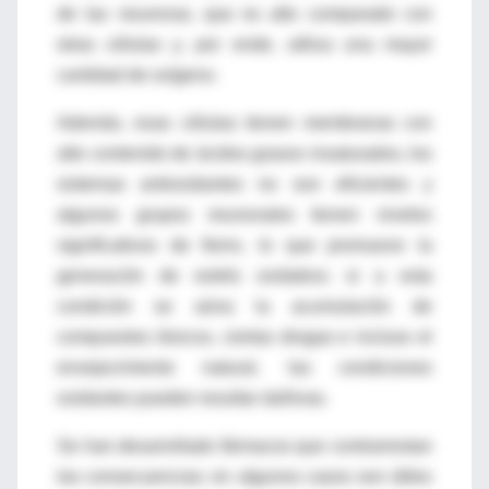
de las neuronas, que es alto comparado con
otras células y, por ende, utiliza una mayor
cantidad de oxígeno.
Además, esas células tienen membranas con
alto contenido de ácidos grasos insaturados, los
sistemas antioxidantes no son eficientes y
algunos grupos neuronales tienen niveles
significativos de fierro, lo que promueve la
generación de estrés oxidativo; si a esta
condición se aúna la acumulación de
compuestos tóxicos, ciertas drogas e incluso el
envejecimiento natural, las condiciones
oxidantes pueden resultar dañinas.
Se han desarrollado fármacos que contrarrestan
las consecuencias; en algunos casos son útiles