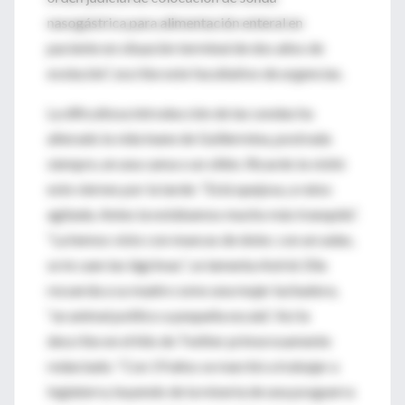
nasogástrica para alimentación enteral en
paciente en situación terminal de dos años de
evolución”, escribe este facultativo de urgencias.
La dificultosa introducción de las sondas ha
alterado la vida inane de Guillermina, postrada
siempre, en una cama o un sillón. Ricardo la visitó
este viernes por la tarde: “Está quejosa, a ratos
agitada. Antes la notábamos mucho más tranquila”.
“La hemos visto con muecas de dolor, con arcadas,
se le caen las lágrimas”, se lamenta Astrid. Ella
recuerda a su madre como una mujer luchadora,
“un animal político a pequeña escala”. Así la
describe en el hilo de Twitter primorosamente
redactado: “Con 19 años se marchó a trabajar a
Inglaterra, huyendo de la miseria de una posguerra