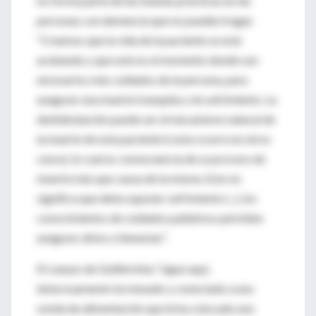
no forma parte de las buenas prácticas en las
personas con demencia que no pueden tragar.
“Creemos que la vida de la paciente se está
acabando y que este es el momento donde son
necesarios más cuidados de la persona, para
asegurar una muerte tranquila y sin sufrimiento. La
deshidratación puede ser el mecanismo natural de
la muerte de esta paciente (como ocurre en otros
casos), lo cual es consecuencia de su proceso de
muerte más que causa de la misma. Esto no
significa que deba suponer sufrimiento (...), los
conocimientos de cuidados paliativos permiten
asegurar alivio y bienestar”.
El cuerpo de Guillermina “sigue aquí,
dolorosamente torsionado y conectado a una
sonda de alimentación que le ha colocado una