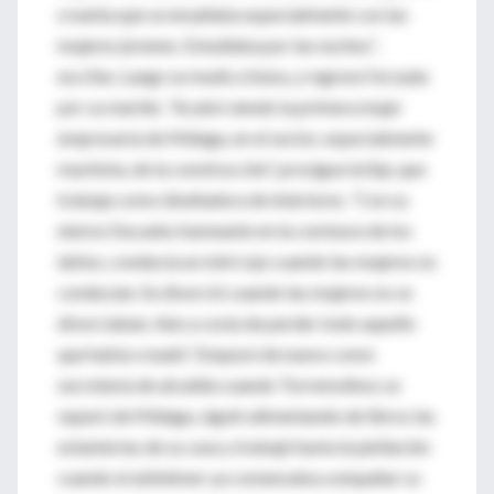
cruenta que se ensañaba especialmente con las
mujeres jóvenes. Estudiaba por las noches”,
escribe. Luego se mudó a Suiza, y regresó forzada
por su marido. “Acabó siendo la primera mujer
empresaria de Málaga, en el sector, especialmente
machista, de la construcción”, prosigue la hija, que
trabaja como diseñadora de interiores. “Con su
eterno Ducados humeante en la comisura de los
labios, conducía un mini rojo cuando las mujeres no
conducían. Se divorció cuando las mujeres no se
divorciaban. Aún a costa de perder todo aquello
que había creado”. Empezó de nuevo como
secretaria de alcaldía cuando Torremolinos se
separó de Málaga, siguió alimentando de libros las
estanterías de su casa y trabajó hasta la jubilación
cuando el alzhéimer ya comenzaba a empañar su