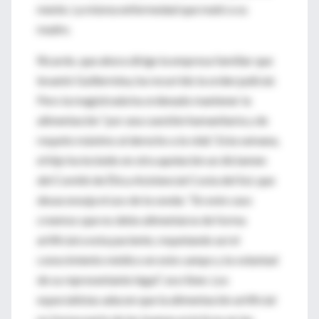
mente. La misma enfermedad que mató a su
madre.
Ricardo, que ahora dirige la empresa familiar que
levantó Guillermina, ha recurrido la orden judicial.
Pero la magistrada ha ordenado mantener la
alimentación “por una cuestión humanitaria y de
respeto máximo al derecho a la vida”. Esta semana,
el hijo ha incluido en otra apelación un dictamen
del Comité de Ética Asistencial Costa del Sol, que
desaconseja el uso de la sonda: “En este caso
creemos que no debe alimentarse de forma
artificial a esta paciente, respetando así el
conocimiento médico en este campo y la voluntad
de su representante legal”, escriben. Los
especialistas aducen que la alimentación artificial