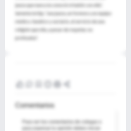
jueza que nunca la conoció ni habló con ella”,
lamenta la hija, “una jueza, un forense y un equipo
médico, fanático y sectario, al servicio de una
religión que ella, a pesar de respetar, no
profesaba”.
Comentarios
Para ver los comentarios de colegas o
para expresar tu opinión debes iniciar