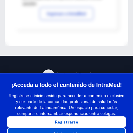
sesión
Ingresar a IntraMed
¡Acceda a todo el contenido de IntraMed!
Centro de Ayuda
Regístrese o inicie sesión para acceder a contenido exclusivo
y ser parte de la comunidad profesional de salud más
relevante de Latinoamérica. Un espacio para conectar,
Términos y condiciones
compartir e intercambiar experiencias entre colegas.
| Políticas de privacidad
Registrarse
| Todos los derechos reservados | Copyright 1997-2026