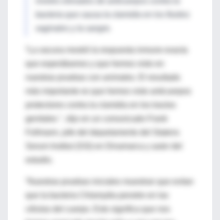
niveles elevados de anticuerpos contra la
bacteria que causa la clamidia en los fluidos
vaginales y la sangre.
“La vacuna mostró la respuesta inmune exacta
que esperábamos y que hemos visto en
nuestras pruebas con animales. El resultado
más importante es que hemos visto anticuerpos
protectores contra la clamidia en los tractos
genitales ", dijo en un comunicado Frank
Follmann, jefe del departamento del Statens
Serum Institut (SSI) en Dinamarca y autor del
estudio.
“Nuestras pruebas iniciales muestran que evitan
que la bacteria Chlamydia penetre en las
células del cuerpo. Esto significa que nos