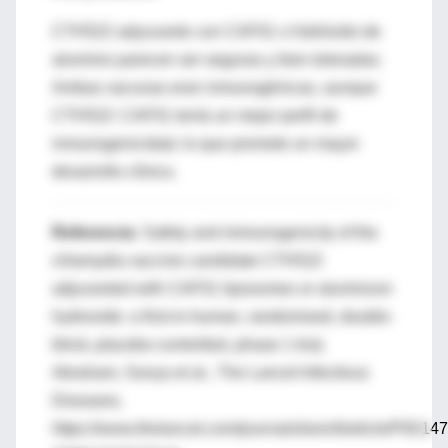
CTH522 adyuvante con CAF01 o hidróxido de
aluminio parecen ser seguras y bien toleradas.
Ambas vacunas eran inmunogénicas, aunque
CTH522: CAF01 tenía un mejor perfil de
inmunogenicidad, lo que promete un mayor
desarrollo clínico.
Referencia:
Safety and immunogenicity of the
chlamydia vaccine candidate CTH522
adjuvanted with CAF01 liposomes or aluminium
hydroxide: a first-in-human, randomised, double-
blind, placebo-controlled, phase 1 trial,
Abraham, Sonya et al., The Lancet Infectious
Diseases,
https://www.thelancet.com/journals/laninf/article/PIIS14