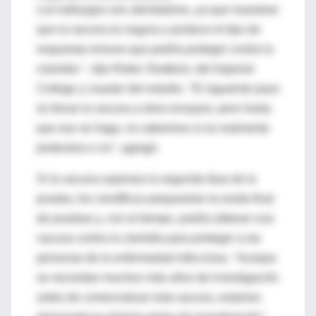
Los hallazgos son alentadores, ya que muestran
que la vacuna es segura y produce el tipo de
respuesta inmune que podría proteger contra la
clamidia ", dijo Robin Shattock, del Imperial
College y coautor del estudio. "El siguiente paso
es llevar la vacuna a otros ensayos, pero hasta
que eso se haga, no sabremos si es realmente
protectora o no", agregó.
Si la vacuna superara la segunda fase de la
prueba, los científicos prepararían la ronda final
de pruebas y, con el tiempo, podría obtener una
vacuna contra la clamidia para proteger a las
personas de la enfermedad infecciosa. "Aunque
se necesitan muchos más años de investigación
antes de comercializar esta vacuna, estamos