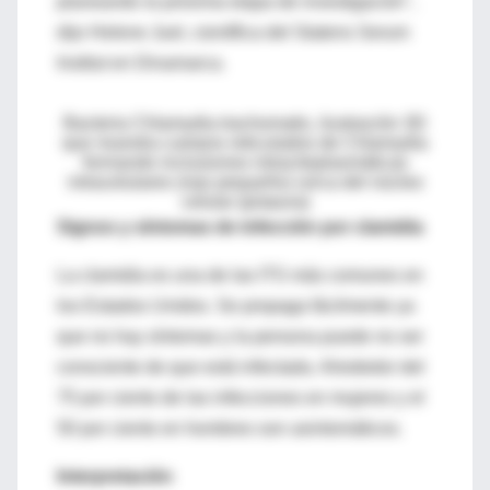
planeando la próxima etapa de investigación",
dijo Helene Juel, científica del Statens Serum
Institut en Dinamarca.
Bacteria Chlamydia trachomatis, ilustración 3D
que muestra cuerpos reticulados de Chlamydia
formando inclusiones intracitoplasmáticas
intracelulares (rojo pequeño) cerca del núcleo
celular (púrpura)
Signos y síntomas de infección por clamidia
La clamidia es una de las ITS más comunes en
los Estados Unidos. Se propaga fácilmente ya
que no hay síntomas y la persona puede no ser
consciente de que está infectada. Alrededor del
75 por ciento de las infecciones en mujeres y el
50 por ciento en hombres son asintomáticos.
Interpretación