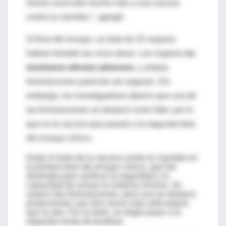
hemos acercado mucho más a una vacuna
contra la clamidia ”, agregó.
Al final del ensayo, un total de 32 mujeres
habían tomado las cinco dosis. Las mujeres
no
mostraron efectos adversos
, y ambas
formulaciones parecían ser seguras. Sin
embargo, los investigadores dijeron que una de
las formulaciones se destacó como líder, por lo
que es la vacuna que pasará a la segunda fase
del ensayo clínico.
Dado el éxito de la vacuna contra la clamidia en
la primera fase del ensayo clínico, que fue
diseñada para verificar la seguridad y la
capacidad de activar el sistema inmune. Se
usaron dos formulaciones, pero una se destacó,
produciendo casi seis veces más anticuerpos
que la otra. Por lo tanto, se eligió pasar a la
segunda ronda de pruebas.