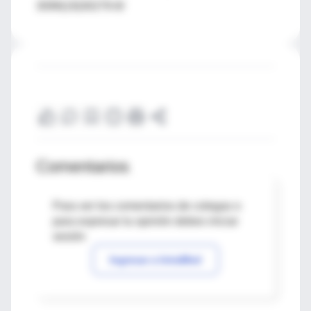
3099(19)30279-8/
Comentarios
Para ver los comentarios de colegas o
para expresar tu opinión debes iniciar
sesión
Ingresar a IntraMed