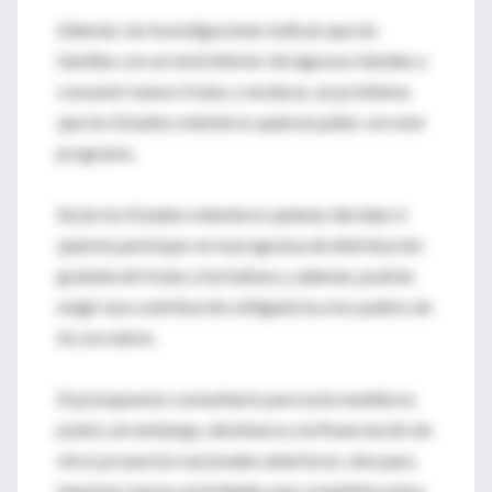
Además, las investigaciones indican que las
familias con un nivel inferior de ingresos tienden a
consumir menos frutas y verduras, un problema
que los Estados miembros quieren paliar con este
programa.
Serán los Estados miembros quienes decidan si
quieren participar en el programa de distribución
gratuita de frutas y hortalizas y, además, podrán
exigir una contribución obligatoria a los padres de
los escolares.
El presupuesto comunitario para esta medida no
podrá, sin embargo, destinarse a la financiación de
otros proyectos nacionales anteriores, sino para
impulsar nuevas actividades que completen estos