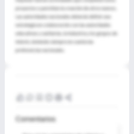
proyectos o permitan la creación de otros nuevos.
Las autoridades nacionales deberán definir una
estrategia en colaboración con las autoridades
educativas y sanitarias, la industria y los grupos de
interés, teniendo siempre en cuenta las
preferencias nacionales.
Comentarios