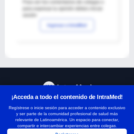
Para ver los comentarios de colegas o
para expresar tu opinión debes iniciar
sesión
Ingresar a IntraMed
¡Acceda a todo el contenido de IntraMed!
Centro de Ayuda
Regístrese o inicie sesión para acceder a contenido exclusivo
y ser parte de la comunidad profesional de salud más
relevante de Latinoamérica. Un espacio para conectar,
Términos y condiciones
compartir e intercambiar experiencias entre colegas.
| Políticas de privacidad