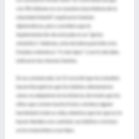
con 90 millones no se resuelve el problema de la
obesidad infantil", explicaron fuentes
diplomáticas, pero considera que la
implementación de este plan es un "gesto
simbólico". Además, esta iniciativa permite a los
Estados miembros "ir más lejos" si así lo deciden,
indicaron las mismas fuentes.
En un comunicado, la CE recordó que los estudios
hacen hincapié en que los hábitos alimentarios
sanos se adquieren en la infancia, de modo que los
niños que comen mucha fruta y verdura siguen
haciéndolo toda su vida, mientras que los que no lo
hacen tienden a no cambiar sus hábitos e incluso
se los transmiten a sus hijos.