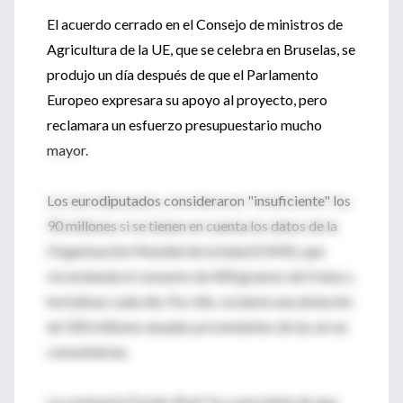
El acuerdo cerrado en el Consejo de ministros de
Agricultura de la UE, que se celebra en Bruselas, se
produjo un día después de que el Parlamento
Europeo expresara su apoyo al proyecto, pero
reclamara un esfuerzo presupuestario mucho
mayor.
Los eurodiputados consideraron "insuficiente" los
90 millones si se tienen en cuenta los datos de la
Organización Mundial de la Salud (OMS), que
recomienda el consumo de 400 gramos de frutas y
hortalizas cada día. Por ello, reclamó una dotación
de 500 millones anuales provenientes de las arcas
comunitarias.
La comisaria Fischer Boel "es consciente de que