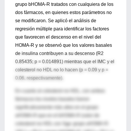
grupo bHOMA-R tratados con cualquiera de los
dos fármacos, en quienes estos parámetros no
se modificaron. Se aplicó el análisis de
regresión múltiple para identificar los factores
que favorecen el descenso en el nivel del
HOMA-R y se observó que los valores basales
de insulina contribuyen a su descenso (R2
0.85435; p = 0.014891) mientras que el IMC y el
colesterol no HDL no lo hacen (p = 0.09 y p =
0.06, respectivamente).
En cuanto al colesterol no HDL, con ambos
fármacos los niveles basales fueron
significativamente más altos en el grupo
aHOMA-R que en el bHOMA-R (valor de
colesterol no HDL con Sgp: grupo aHOMA-R: