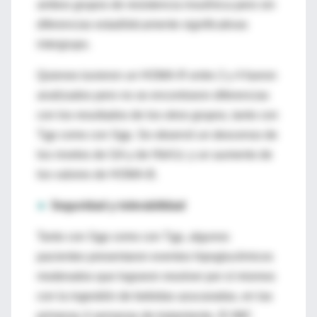
ambos grupos de resistencia insulínica pero sin
diferencias estadísticamente significativas
intergrupo.
Quienes tuvieron un HOMA-R entre 2 y 4 fueron
analizados pero no se encontraron diferencias
con los resultados de los otros grupos, tanto con
Tgp como con Sgp. Se observó un descenso de
los niveles de GA y de HbA1c y un aumento de
los valores de HOMA-B.
►
Seguridad y tolerabilidad
Tanto con Sgp como con Tgp, algunos
pacientes presentaron eventos hipoglucémicos
moderados que lograron resolver por sí mismos
con la ingestión de bebidas azucaradas, en las
primeras 4 semanas de tratamiento. El IMC