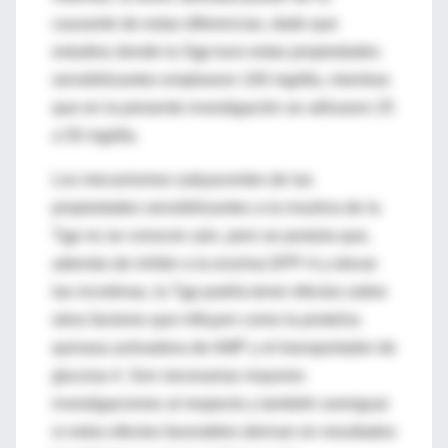
causante de estas diferencias, dado que
estudios donde la Sgp tuvo estas propiedades
sensibilizantes emplearon 100 mg/día, mientras
que en la presente investigación se utilizaron 25
a 50 mg/día.
Los mecanismos subyacentes de las
propiedades sensibilizantes a la insulina de la
Tgp no se conocen aún, pero se postula que,
además de inhibir a la enzima DPP-4 y elevar
las incretinas, la Tgp podría tener efectos sobre
otros factores que influyen como la proteína
quinasa activadora de AMP y el transportador de
glucosa 4. Son necesarias mayores
investigaciones al respecto y también averiguar
si estos efectos favorables derivan en resultados