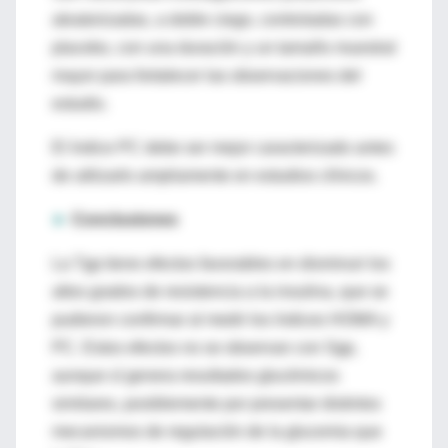
aleatorizadas, a doble ciego, controladas con
placebo, con una duración y un tamaño muestral
mayor para fortalecer las observaciones del
estudio.
El índice PC debe ser mejor caracterizado antes
de utilizarlo ampliamente en estudios clínicos.
►
Conclusiones
La Tgp tiene efectos favorables en disminuir los
altos grados de resistencia a la insulina, que se
pudieron confirmar al medir los índices HOMA y
PC. Estos efectos no se observan con Sgp,
aunque sí genera resultados glucémicos
similares, posiblemente por presentar distintos
mecanismos de regulación de la glucemia que