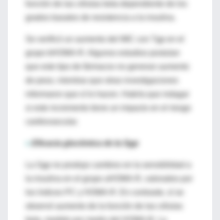
función de las células beta dependiente de los
grados basales de resistencia a la insulina.
Se verificó un aumento del IMC con Tgp en el
grupo bHOMA-R. Algunos estudios postulan
que este tipo de fármacos no generan aumento
de peso, mientras que otras investigaciones
informaron que sí lo hacen. Habría que indagar
si este incremento tiene un impacto en el riesgo
cardiovascular.
≈
Eficacia glucémica de la Sgp
La Sgp no produjo cambios en la sensibilidad a
la insulina en el grupo aHOMA-R, valorados por
los índices PC y HOMA-R. En contraste, sí se
observó aumento de la función de las células
beta, medido por medio del HOMA-B. La