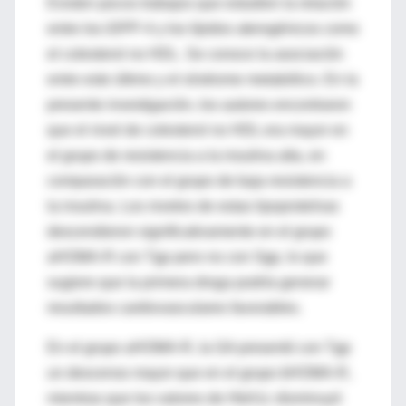
Existen pocos trabajos que estudien la relación
entre los iDPP-4 y los lípidos aterogénicos como
el colesterol no HDL. Se conoce la asociación
entre este último y el síndrome metabólico. En la
presente investigación, los autores encontraron
que el nivel de colesterol no HDL era mayor en
el grupo de resistencia a la insulina alta, en
comparación con el grupo de baja resistencia a
la insulina. Los niveles de estas lipoproteínas
descendieron significativamente en el grupo
aHOMA-R con Tgp pero no con Sgp, lo que
sugiere que la primera droga podría generar
resultados cardiovasculares favorables.
En el grupo aHOMA-R, la GA presentó con Tgp
un descenso mayor que en el grupo bHOMA-R,
mientras que los valores de HbA1c disminuyó