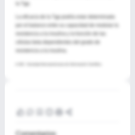
la Tgp.
La eficacia de la Tgp podría estar determinada
por el balance entre su capacidad de modular la
resistencia a la insulina y la función de las
células beta dependientes del grado de
resistencia a la insulina.
♦ SIIC- Sociedad Iberoamericana de Información Científica
Comentarios