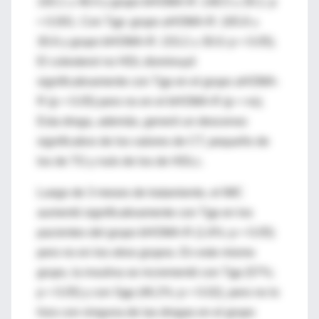
193.1 ± 48.4 y grupo bHOMA-R: 148.5 ± 29.1; p
< 0.001. Con Tgp: grupo aHOMA-R: 165.8 ±
30.6 y grupo bHOMA-R: 153.2 ± 30.0; p < 0.05).
El colesterol no HDL disminuyó
significativamente con Tgp en el grupo aHOMA-
R (p < 0.05) pero no en el bHOMA-R (p = ns).
Esta droga, además, generó un descenso
significativo de los valores de CT, pequeño de
los de TG y nulo de los de HDLc.
Luego de 3 meses de tratamiento, el IMC
aumentó significativamente con Tgp en los
pacientes del grupo bHOMA-R (1.6%; p < 0.05)
pero no en los otros grupos. En este mismo
grupo, la insulina se incrementó con Tgp (57%;
p < 0.05) y con Sgp (46.2%; p < 0.02), pero no lo
hizo con ninguna de las drogas en el grupo