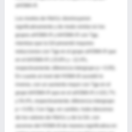
aHOMA-R.
Los niveles de HbA1c disminuyeron
significativamente y de modo similar en los
grupos aHOMA-R y bHOMA-R con Tgp,
mientras que la GA presentó mayores
reducciones con Tgp en el grupo aHOMA-R que
en el bHOMA-R (-23.8% y –12.4%,
respectivamente; diferencia intergrupo p < 0.05).
En cuanto al nivel del HOMA-B sucedió lo
inverso, con un aumento mayor con Tgp en el
grupo bHOMA-R que en el aHOMA-R (+101.7%
y 54.4%, respectivamente; diferencia intergrupo
p < 0.05). Con Sgp, en cambio, hubo descenso
de los valores de HbA1c y de la GA, con
ascenso del HOMA-B de manera significativa en