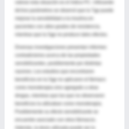
valorar esta situación es el índice PC. Utilizando
dichos parámetros se observó que la Tgp puede
mejorar la sensibilidad a la insulina en
pacientes con altos grados de resistencia,
mientras que la Sgp no produce tales efectos.
Diversas investigaciones presentan informes
contradictorios acerca de las propiedades
sensibilizantes, posiblemente por distintas
razones. Los estudios que encontraron
beneficios en la Sgp no aplicaron el fármaco
como monoterapia sino agregado a otras
drogas, mientras que los que no observaron
beneficios la utilizaban como monoterapia.
Posiblemente su efecto sensibilizante se
encuentre asociado con otros fármacos.
Además, la dosis utilizada puede ser la