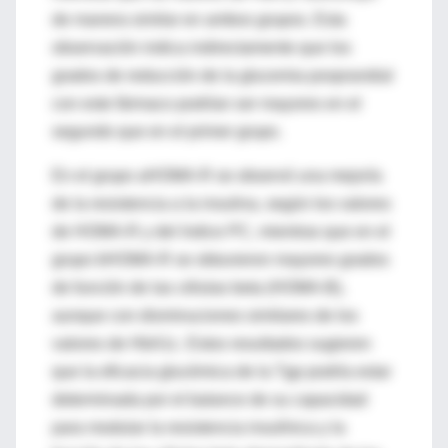
de manera similar en ambos grupos. Esta
observación indica indirectamente que los
grados de reducción de la glucemia posprandial
con este fármaco podrían ser mayores en el
segundo que en el primer grupo.
En el grupo aHOMA-R se observó una mejoría
de la resistencia a la insulina, según los valores
de HOMA-R y del índice PC, mientras que en el
grupo bHOMA-R se obtuvieron mayores grados
de función de las células beta (HOMA-B),
aunque con disminuciones similares de los
valores de HbA1c. Estos resultados sugieren
que la eficacia glucémica de la Tgp podría estar
determinada por el balance de su capacidad
para modular la resistencia insulínica y la