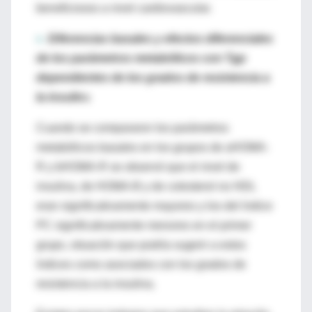
beneficiosos a nivel cardiovascular.
≈
Diferencias basales y efectos diferenciales
de los parámetros metabólicos con Tgp
dependientes de los grados de resistencia a
la insulin
a
Cuando se compararon los parámetros
metabólicos basales en los grupos de aHOMA-
R y bHOMA-R se observó que el nivel de
insulina, de HOMA-B y de colesterol no HDL
eran significativamente mayores y los del índice
PC significativamente menores en el primer
grupo, situación que podría sugerir a estos
índices como asociados con los grados de
resistencia a la insulina.