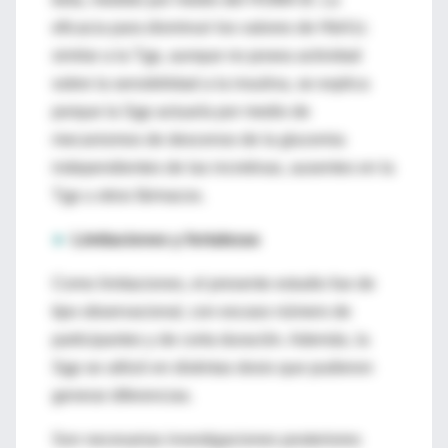
eficacia para disminuir los valores de HbA1c
similar a la Tgp, aunque no posea actividad
sobre la sensibilidad a la insulina, se explica
porque la Sgp actuaría por medio de
mecanismos de descenso de la glucemia
independientes de las incretinas, ausentes en la
Tgp u otros fármacos.
►
Limitaciones y fortalezas
Como limitaciones, el presente estudio fue de
tipo observacional, con escaso número de
participantes y de corta duración. Además, la
Sgp se utilizó en distintas dosis que pudieron
generar diferencias.
Son necesarias investigaciones posteriores