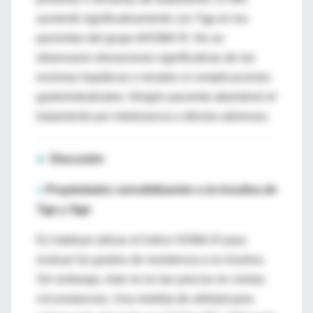
aumentó significativamente con Tgp en los
pacientes del grupo bHOMA-R. No se
observaron elevaciones significativas de las
enzimas hepáticas o renales ni complicaciones
gastrointestinales. Ningún paciente abandonó el
tratamiento por intolerancia o efectos adversos.
►
Discusión
≈
Propiedades sensibilizantes a la insulina de
Tgp y Sgp
Es habitual utilizar el índice HOMA-R para
evaluar los grados de resistencia a la insulina.
Sin embargo, éste no es tan preciso en ciertas
circunstancias. Una medida de utilidad para