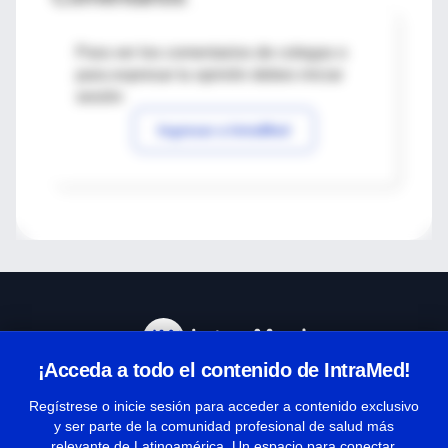
Para ver los comentarios de colegas o
para expresar tu opinión debes iniciar
sesión
Ingresar a IntraMed
¡Acceda a todo el contenido de IntraMed!
Centro de Ayuda
Regístrese o inicie sesión para acceder a contenido exclusivo
y ser parte de la comunidad profesional de salud más
relevante de Latinoamérica. Un espacio para conectar,