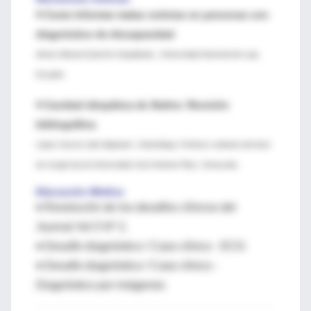
♦
Como Informar malas noticias en personas con
diagnóstico de discapacidad
Alvaro Manuel Quinche Suquilanda ,
Universidad Nacional de Loja,
Ecuador
♦
Cavidad idiopática de Stafne: Revisión
bibliográfica
López García Julio Alejandro Odontólogo, Profesor ordinario del área
de cirugía bucal Universidad José Antonio Páez, Venezuela.
Educación Médica
♦ Resolución de los desafíos clínicos del
Journal Vol 5 Nº 2.
♦ Desafío diagnóstico / Caso clínico - ECG
♦ Desafío diagnóstico / Caso clínico -
Diagnóstico por imágenes