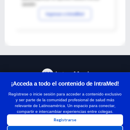
sesión
Ingresar a IntraMed
¡Acceda a todo el contenido de IntraMed!
Centro de Ayuda
Regístrese o inicie sesión para acceder a contenido exclusivo
y ser parte de la comunidad profesional de salud más
relevante de Latinoamérica. Un espacio para conectar,
Términos y condiciones
compartir e intercambiar experiencias entre colegas.
| Políticas de privacidad
Registrarse
| Todos los derechos reservados | Copyright 1997-2026