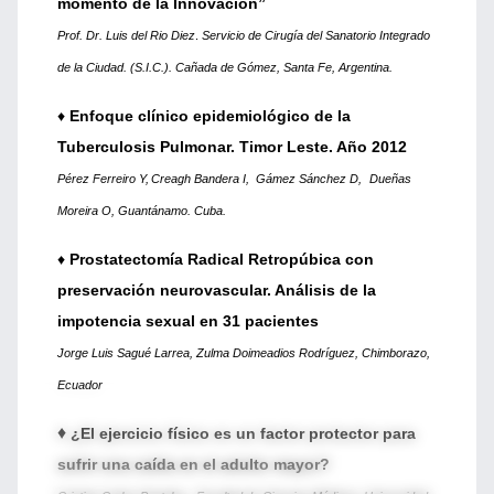
momento de la Innovación”
Prof. Dr. Luis del Rio Diez
.
Servicio de Cirugía del Sanatorio Integrado
de la Ciudad. (S.I.C.). Cañada de Gómez, Santa Fe, Argentina.
♦
Enfoque clínico epidemiológico de la
Tuberculosis Pulmonar. Timor Leste. Año 2012
Pérez Ferreiro Y,
Creagh Bandera I, Gámez Sánchez D,
Dueñas
Moreira O, Guantánamo. Cuba.
♦
Prostatectomía Radical Retropúbica con
preservación neurovascular. Análisis de la
impotencia sexual en 31 pacientes
Jorge Luis Sagué Larrea, Zulma Doimeadios Rodríguez, Chimborazo,
Ecuador
♦
¿El ejercicio físico es un factor protector para
sufrir una caída en el adulto mayor
?