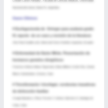
Cristian Carlos Pantaley , Facultad de Ciencias Médicas, Universidad
Nacional del Litoral, Santa Fe, Argentina.
Casos Clínicos
♦
Esofagectomía de Orringer para acalasia grado
IV, reporte de un caso y revisión de la literatura
Jhon Paul Castillo León, María del Cisne Ordoñez Izquierdo, Ecuador
♦
Enfermedad de Darier White. Presentación de
hermanos gemelos dicigóticos
Francisco Nelson Matos Figueredo;
Odisa Mildres Cortés Ros;
Gisela
Blanco Santisteban, Granna, Cuba
♦
Tricotilomanía / tricofagia: conductas trazadoras
de disfunción familiar
Creagh Bandera I, Pérez Ferreiro Y, Gámez Sánchez D, Santiago de
Cuba, Cuba