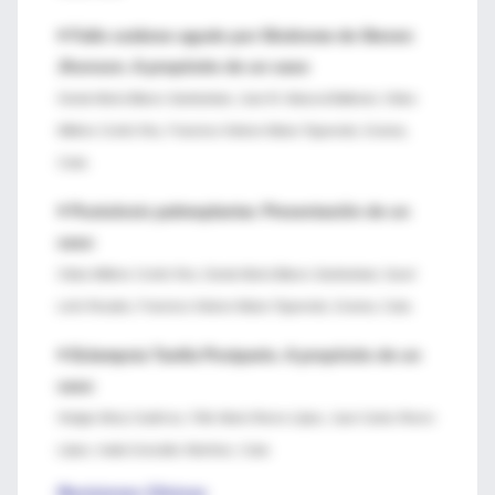
♦
Fallo cutáneo agudo por Síndrome de Steven
Jhonson. A propósito de un caso
Gisela María Blanco Santisteban, Juan M. Abascal Ballester, Odisa
Mildres Cortés Ros, Francisco Nelson Matos Figueredo, Granna,
Cuba.
♦
Pustulosis palmoplantar. Presentación de un
caso
Odisa Mildres Cortés Ros; Gisela María Blanco Santisteban; Susel
León Rosales; Francisco Nelson Matos Figueredo, Granna, Cuba.
♦
Eclampsia Tardía Postparto. A propósito de un
caso
Hedgar Berty Gutiérrez, Félix Mario Rivero López, Juan Carlos Rivero
López, Iraida González Martínez, Cuba
Revisiones Clínicas