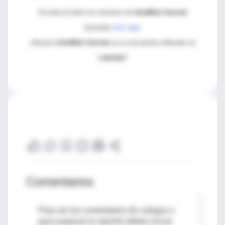
Acceda al todos los números de
IntraMed Journal
haciendo
click aquí
¡Nuestro
IntraMed Journal
ya se encuentra indexado en
Latindex
!
Comentarios
Para ver los comentarios de colegas o
para expresar tu opinión debes iniciar