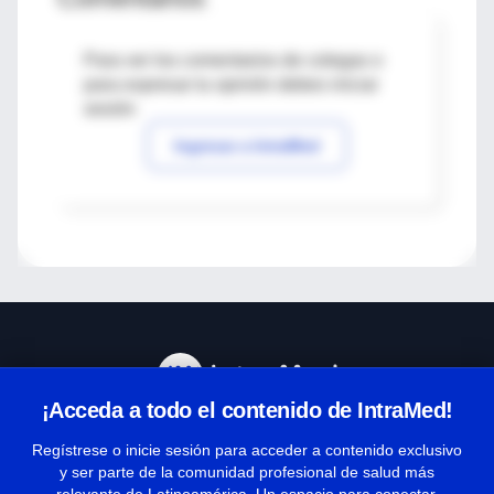
Para ver los comentarios de colegas o
para expresar tu opinión debes iniciar
sesión
Ingresar a IntraMed
¡Acceda a todo el contenido de IntraMed!
Centro de Ayuda
Regístrese o inicie sesión para acceder a contenido exclusivo
y ser parte de la comunidad profesional de salud más