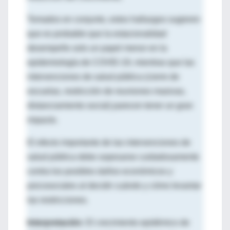
Tomados en conjunto, estos hallazgos sugieren
que es probable que la estacionalidad
desempeñe solo un papel menor en la
epidemiología de COVID-19, mientras que las
intervenciones de salud pública (cierre de
escuelas, restricción de reuniones masivas,
distanciamiento social) parecen tener un gran
impacto.
El efecto importante de las intervenciones de
salud pública debe sopesarse cuidadosamente
contra los posibles daños económicos y
psicosociales al decidir cuándo y cómo levantar
las restricciones.
Interpretación:
El crecimiento epidémico de