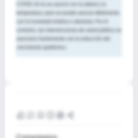
COVID-19 no se asoció con la latitud y la
temperatura, pero se puede asociar débilmente
con la humedad relativa o absoluta. Por el
contrario, las intervenciones de salud pública se
asociaron fuertemente con la reducción del
crecimiento epidémico.
Comentarios