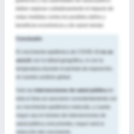
gobiernos y las autoridades de salud pública
deben sopesar cuidadosamente el impacto de
estas medidas contra los posibles daños y
beneficios económicos y de salud mental.
Conclusión
El crecimiento epidémico de COVID-19
no se
asoció
con la latitud geográfica, ni con la
temperatura durante el período de exposición,
en nuestro análisis global.
Solo las
intervenciones de salud pública
en
toda el área se asociaron consistentemente con
un crecimiento epidémico reducido, y cuanto
mayor sea el número de intervenciones de
salud pública concurrentes, mayor será la
reducción del crecimiento.