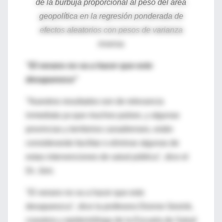
de la burbuja proporcional al peso del área
geopolítica en la regresión ponderada de
efectos aleatorios con pesos de varianza
inversa
"El verano no va a hacer que esto
desaparezca"
"Nuestros resultados son de relevancia
inmediata ya que muchos países, y algunas
provincias y territorios canadienses, están
considerando facilitar o eliminar algunas de
estas intervenciones de salud pública", dice el
Dr. Jüni.
"El verano no va a hacer que esto
desaparezca", dice la profesora Dionne Gesink,
coautora y epidemióloga de la Escuela de Salud