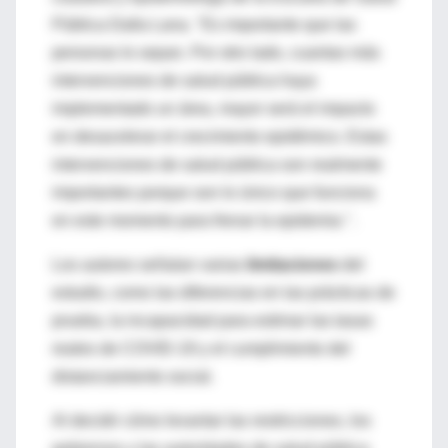
Pública Dalla Lana. "Es importante que las
personas lo sepan. Por otro lado, cuantas más
intervenciones de salud pública haya
implementado un área, mayor será el impacto
en desacelerar el crecimiento epidémico. Estas
intervenciones de salud pública son realmente
importantes porque son lo único que funciona
en este momento para frenar la epidemia ".
Los autores señalan varias
limitaciones
del
estudio, como las diferencias en las prácticas de
prueba, la incapacidad para estimar las tasas
reales de COVID-19 y el cumplimiento del
distanciamiento social.
Al decidir cómo levantar las restricciones, los