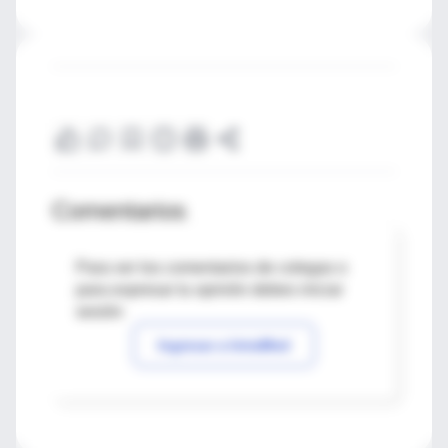
Comentarios
Para ver los comentarios de colegas o
para expresar tu opinión debes iniciar
sesión
Ingresar a IntraMed