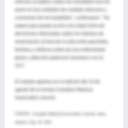
informar al público sobre los resultados tras los
paros en las unidades de cuidado intensivo y
coronarias de los hospitales", continuaron. "Se
espera que pueda ocurrir una mejor toma de
decisiones informadas sobre los intentos de
reanimación al final de la vida entre pacientes,
familias y médicos antes de una enfermedad
grave y atención potencial coronaria o en la
UCI".
El estudio aparece en la edición del 15 de
agosto de la revista Canadian Medical
Association Journal.
FUENTE: Canadian Medical Association Journal, news
release, Aug. 15, 2011