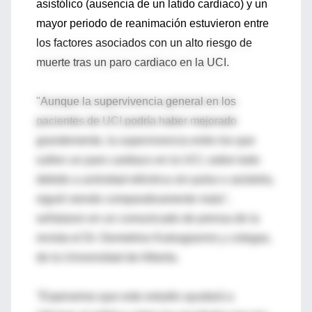
asistólico (ausencia de un latido cardiaco) y un
mayor periodo de reanimación estuvieron entre
los factores asociados con un alto riesgo de
muerte tras un paro cardiaco en la UCI.
"Aunque la supervivencia general en los
pacientes de UCI podría haber mejorado
grandemente, la supervivencia entre los que
sufren un paro cardiaco en la UCI, sobre todo
debido a actividad eléctrica sin pulso o asistolia,
siguió siendo comparativamente mala",
señalaron en un comunicado de prensa de la
revista el Dr. Demetrios Kutsogiannis y colegas,
de la Universidad de Alberta.
"Esperamos que este estudio ayudará a