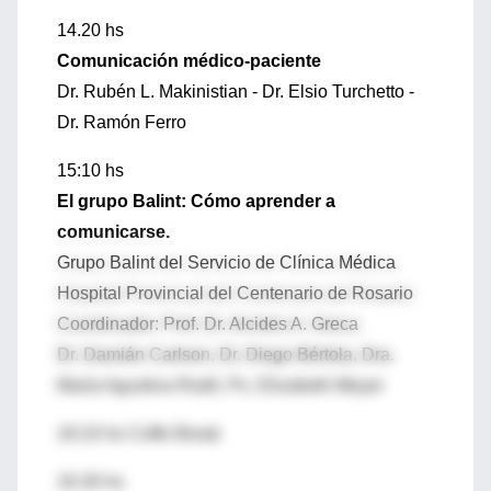
14.20 hs
Comunicación médico-paciente
Dr. Rubén L. Makinistian - Dr. Elsio Turchetto -
Dr. Ramón Ferro
15:10 hs
El grupo Balint: Cómo aprender a
comunicarse.
Grupo Balint del Servicio de Clínica Médica
Hospital Provincial del Centenario de Rosario
Coordinador: Prof. Dr. Alcides A. Greca
Dr. Damián Carlson, Dr. Diego Bértola, Dra.
María Agustina Rodil, Ps. Elizabeth Meyer
16:10 hs Coffe Break
16.30 hs