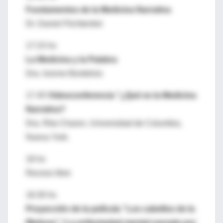
Fundamentos de la Medicina Narrativa
Dr. Daniel Flichtentrei
17:15 hs
La Medicina y la Palabra
Dra. Ivonne Bordelois
17.45
Videoconferencia "¿Qué es la Medicina
Narrativa?
Dra. Rita Charon, Universidad de Columbia,
Nueva York.
18 hs
Receso libre
18.30 hs
Proyección de la película “Los cabellos de la
Medusa” / La enfermedad mental narrada por