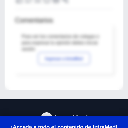
Comentarios
Para ver los comentarios de colegas o
para expresar tu opinión debes iniciar
sesión
Ingresar a IntraMed
¡Acceda a todo el contenido de IntraMed!