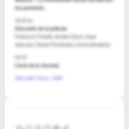
los pacientes.
19.15 hs
Discusión de la película
Florencia O´Keefe, Alcides Greca, Isaac
Abecasis, Daniel Flichtentrei, Ivonne Bordelois
20.15
Cierre de la Jornada
Sitio web Clinca - UNR