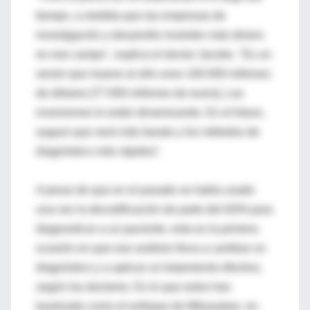
tiempo, a medida que las empresas de
investigación y desarrollo invierten más dinero
en ese campo", explica el doctor Jacobs. "Es un
sector que mueve al año unos 100.000 millones
de dólares [77.000 millones de euros]. Las
inversiones lo están dinamizando. En el futuro,
auguro que será más barato y los métodos de
diagnóstico más rápidos".
A pesar de que en el pasado se había usado
una vez la decodificación de parte del ADN para
diagnosticar a un paciente, esta es la primera
ocasión en que ese análisis lleva a cambiar un
diagnóstico y a aplicar un tratamiento efectivo,
según los doctores. Es lo que estos han
bautizado como el enfoque de Milwaukee, en