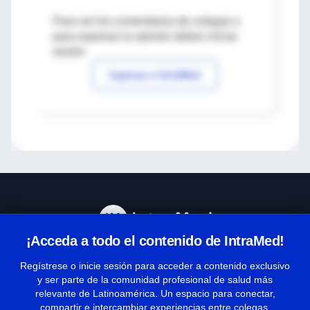
Para ver los comentarios de colegas o
para expresar tu opinión debes iniciar
sesión
Ingresar a IntraMed
¡Acceda a todo el contenido de IntraMed!
Centro de Ayuda
Regístrese o inicie sesión para acceder a contenido exclusivo
y ser parte de la comunidad profesional de salud más
relevante de Latinoamérica. Un espacio para conectar,
Términos y condiciones
compartir e intercambiar experiencias entre colegas.