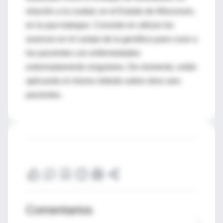
relación a la ciudad, en el Estado de Wisconsin,
en la que trabajan. Consiste en utilizar los
avances en el campo de la genética para curar a
los pacientes con enfermedades
extremadamente singulares. De momento, están
aplicando el mismo método sobre otros seis
pacientes.
Comentarios