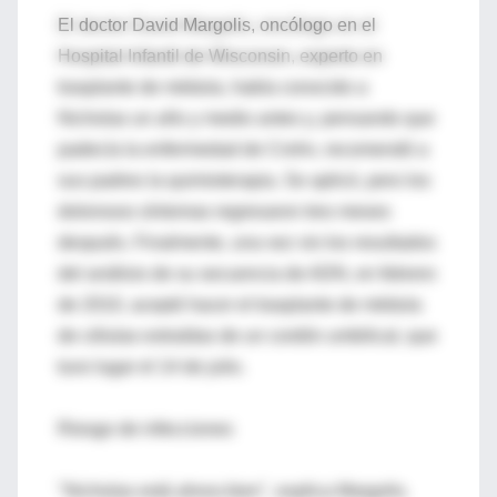
El doctor David Margolis, oncólogo en el
Hospital Infantil de Wisconsin, experto en
trasplante de médula, había conocido a
Nicholas un año y medio antes y, pensando que
padecía la enfermedad de Crohn, recomendó a
sus padres la quimioterapia. Se aplicó, pero los
dolorosos síntomas regresaron tres meses
después. Finalmente, una vez vio los resultados
del análisis de su secuencia de ADN, en febrero
de 2010, aceptó hacer el trasplante de médula
de células extraídas de un cordón umbilical, que
tuvo lugar el 14 de julio.
Riesgo de infecciones
"Nicholas está ahora bien", explica Margolis.