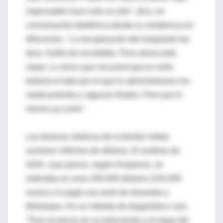
impensable hace solo un año", dice, en
conversación telefónica desde su residencia en
Wisconsin. "La recuperación del trasplante fue
dura. Sufrió de encefalitis. Pero ahora está
mejor. Lo único que me preocupa es verle
todavía el tubo por el que le administramos los
medicamentos y algunos fluidos. Pero por lo
menos ya come".
Las facturas médicas de la familia Volker
sumaron millones de dólares. El análisis de
ADN, cuyo precio, según Amylynne, se
estimaba en unos 200.000 dólares (154.000
euros) y lo pagó una serie de donantes y
filántropos. Es un método de diagnóstico caro.
"Pero el precio se va reduciendo a lo largo del