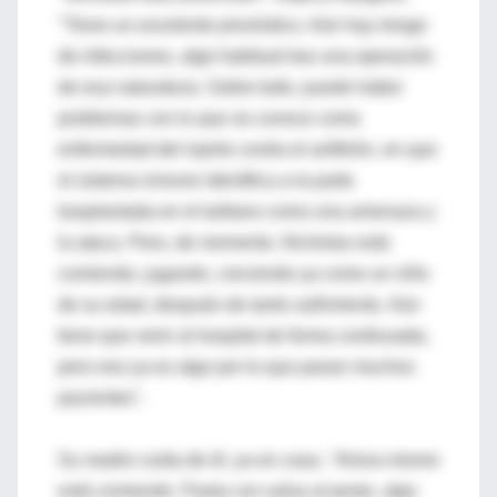
"Tiene un excelente pronóstico. Aún hay riesgo
de infecciones, algo habitual tras una operación
de esa naturaleza. Sobre todo, puede haber
problemas con lo que se conoce como
enfermedad del injerto contra el anfitrión, en que
el sistema inmune identifica a la parte
trasplantada en el tuétano como una amenaza y
la ataca. Pero, de momento, Nicholas está
comiendo, jugando, creciendo ya como un niño
de su edad, después de tanto sufrimiento. Aún
tiene que venir al hospital de forma continuada,
pero eso ya es algo por lo que pasan muchos
pacientes".
Su madre cuida de él, ya en casa. "Ahora mismo
está comiendo. Pasta con salsa al pesto, algo