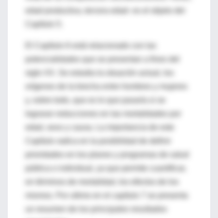
edad productiva, tercera edad- es el objeto del
Capítulo 5.
El Capítulo 6 está relacionado con las
potencialidades que se presentan a fines del
siglo XX. Se estudia la situación actual, los
orígenes de la brecha entre hombres y mujeres
y, sobre todo, que es lo que pasaría si se
lograran reducciones en las mortalidades por
edad, sexo y causa. La importancia de este
Capítulo radica en la posibilidad de definir
prioridades en los planes y programas de salud
pública o individual, ya que permite cuantificar,
en términos de mortalidad, los efectos de los
mismos. Por ultimo en el capítulo 7 se presenta
un resumen de los principales resultados