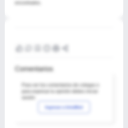
encontrados.
Comentarios
Para ver los comentarios de colegas o
para expresar tu opinión debes iniciar
sesión
Ingresar a IntraMed