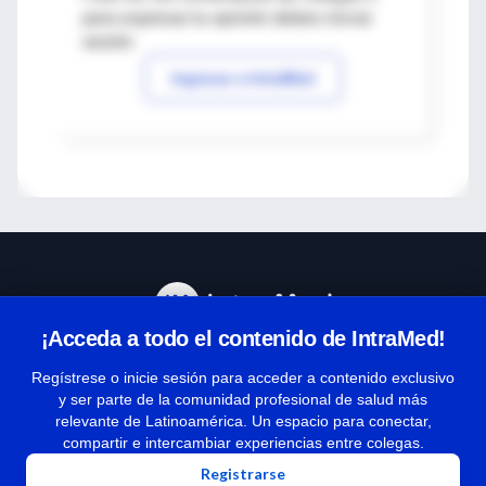
para expresar tu opinión debes iniciar
sesión
Ingresar a IntraMed
¡Acceda a todo el contenido de IntraMed!
Centro de Ayuda
Regístrese o inicie sesión para acceder a contenido exclusivo
y ser parte de la comunidad profesional de salud más
relevante de Latinoamérica. Un espacio para conectar,
Términos y condiciones
compartir e intercambiar experiencias entre colegas.
| Políticas de privacidad
Registrarse
| Todos los derechos reservados | Copyright 1997-2026