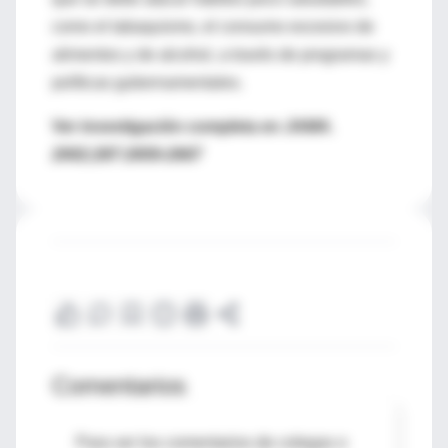
como el tabaquismo, el consumo excesivo de
alimentos y de alcohol, a través de programas y
políticas gubernamentales.
Ver investigación completa en
JAMA.
2002;287:2659-2667
Comentarios
Para ver los comentarios de colegas o