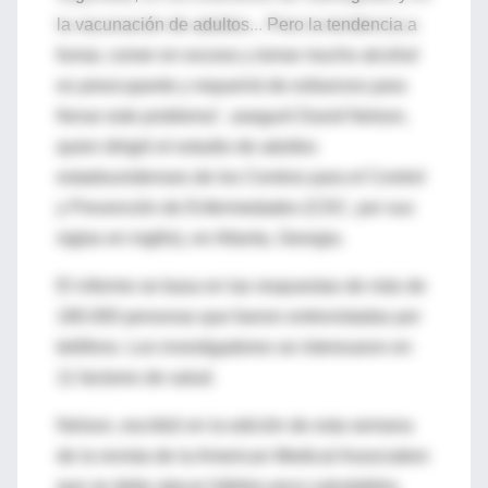
la vacunación de adultos... Pero la tendencia a
fumar, comer en exceso y tomar mucho alcohol
es preocupante y requerirá de esfuerzos para
frenar este problema", aseguró David Nelson,
quien dirigió el estudio de adultos
estadounidenses de los Centros para el Control
y Prevención de Enfermedades (CDC, por sus
siglas en inglés), en Atlanta, Georgia.
El informe se basa en las respuestas de más de
180.000 personas que fueron entrevistadas por
teléfono. Los investigadores se interesaron en
11 factores de salud.
Nelson, escribió en la edición de esta semana
de la revista de la American Medical Association
que se debe atacar hábitos poco saludables,