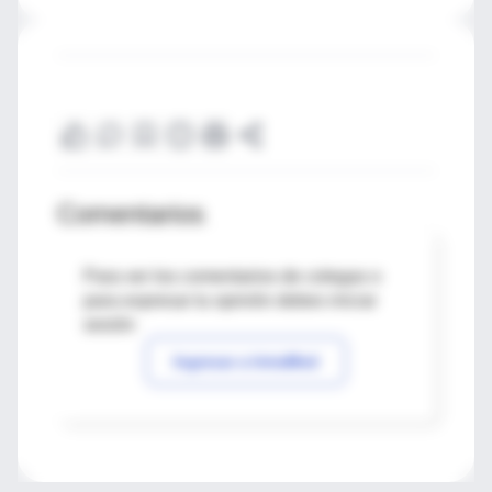
Comentarios
Para ver los comentarios de colegas o
para expresar tu opinión debes iniciar
sesión
Ingresar a IntraMed