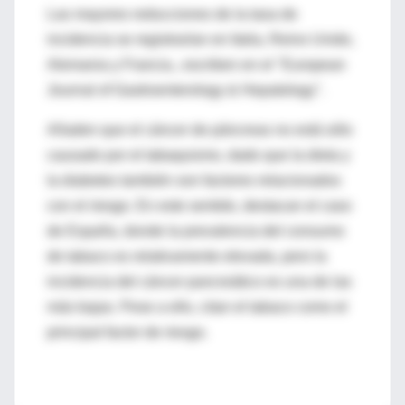
Las mayores reducciones de la tasa de
incidencia se registrarían en Italia, Reino Unido,
Alemania y Francia., escriben en el "European
Journal of Gastroenterology & Hepatology".
Añaden que el cáncer de páncreas no está sólo
causado por el tabaquismo, dado que la dieta y
la diabetes también son factores relacionados
con el riesgo. En este sentido, destacan el caso
de España, donde la prevalencia del consumo
de tabaco es relativamente elevada, pero la
incidencia del cáncer pancreático es una de las
más bajas. Pese a ello, citan el tabaco como el
principal factor de riesgo.