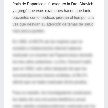
frotis de Papanicolau", aseguró la Dra. Sirovich
y agregó que esos exámenes hacen que tanto
pacientes como médicos pierdan el tiempo, a la
vez que desvían su atención de temas de salud
más preocupantes.
En 1992, el 68.5% de las mujeres que se
sometió a histerectomía informó haberse
realizado un examen de Papanicolaou durante
los tres años anteriores. La Dra. Sirovich halló
que en 2002, seis años después de que las
recomendaciones fueron emitidas, el 69.1%
afirmó que se había realizado dicha prueba.
Para su estudio, los investigadores analizaron
los datos de una encuesta telefónica anual
sobre adultos estadounidenses realizada por los