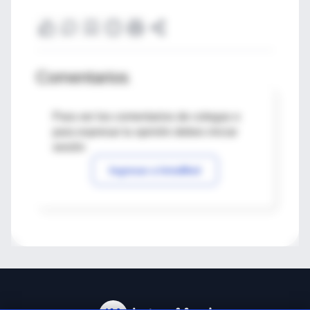
Comentarios
Para ver los comentarios de colegas o
para expresar tu opinión debes iniciar
sesión
Ingresar a IntraMed