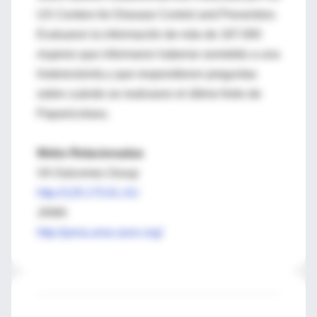
US Centers for Disease Control and Prevention.
Evaluaron la información de más de 187.000
mujeres que informaron haberse sometido a una
histerectomía y que respondieron preguntas
sobre cuándo se realizaron el último frotis de
Papanicolaou.
Webs Relacionadas
VA Outcomes Group
http://129.170.61.41/
JAMA
http://jama.ama-assn.org/