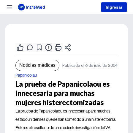
Ingresar
Noticias médicas
Publicado el 6 de julio de 2004
Papanicolau
La prueba de Papanicolaou es
innecesaria para muchas
mujeres histerectomizadas
La prueba de Papanicolaou es innecesaria para muchas
estadounidenses que se han sometido a una histerectomía.
Éste es el resultado de una reciente investigación del VA