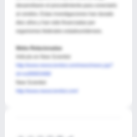
desarrollaron el procedimiento para conectarlo
al cerebro. Estas investigaciones han durado
diez años y han sido financiadas por
organismos federales estadounidenses.
Webs Relacionadas
Artículo en New Scientist
http://www.newscientist.com/news/news.jsp?
id=ns99993488/
New Scientist
http://www.newscientist.com/