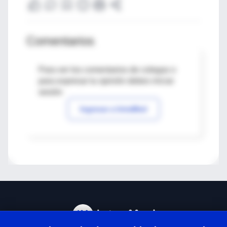
Comentarios
Para ver los comentarios de colegas o
para expresar tu opinión debes iniciar
sesión
Ingresar a IntraMed