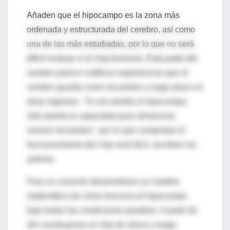
Añaden que el hipocampo es la zona más
ordenada y estructurada del cerebro, así como
una de las más estudiadas, por lo que no será
difícil evaluar si el chip funciona. Esta parte del
cerebro parece codificar experiencias que el
cerebro guarda como recuerdos a largo plazo en
otras regiones. "Si uno pierde el hipocampo,
sólo pierda la capacidad para almacenar
nuevos recuerdos", por lo que comprobar el
funcionamiento del chip será fácil, escriben los
autores.
Para su creación desarrollaron un modelo
matemática de cómo funciona el hipocampo
bajo todas las condiciones posibles. A partir de
ahí construyeron el chip de silicio y luego