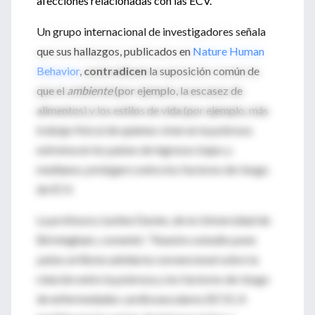
afecciones relacionadas con las ECV.
Un grupo internacional de investigadores señala
que sus hallazgos, publicados en
Nature Human
Behavior
,
contradicen
la suposición común de
que el
ambiente
(por ejemplo, la escasez de
alimentos) y los estilos de vida (por ejemplo, más
trabajo físico) de quienes viven en la pobreza
extrema en los países de ingresos bajos y
medianos
protegen
contra los factores de riesgo
de ECV.
La profesora Justine Davies, de la Universidad de
Birmingham, comentó: “Nuestro estudio pone
patas arriba
la sabiduría convencional sobre la
relación entre la pobreza y los factores de riesgo
de enfermedades cardiovasculares (ECV). A