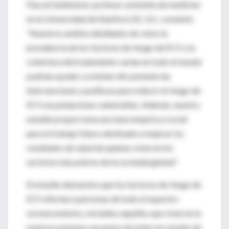
Pascal Geldsetzer, profesor asistente de medicina
en la Universidad de Stanford, EE. UU., comentó:
“Nuestros análisis detallados de cómo la
prevalencia de los factores de riesgo de ECV y la
cobertura del tratamiento varían en todo el mundo
podrían ayudar a orientar eficazmente las
intervenciones y políticas para reducir el riesgo de
ECV en poblaciones vulnerables. Además, nuestro
estudio proporciona una base empírica crucial
para el trabajo futuro destinado a mejorar los
resultados de salud de quienes viven en los
sectores más pobres de la sociedad global”.
El estudio demuestra que los factores de riesgo de
ECV afectan a personas de todo el espectro
socioeconómico, incluidos aquellos que viven en la
pobreza extrema, en países de todos los niveles de