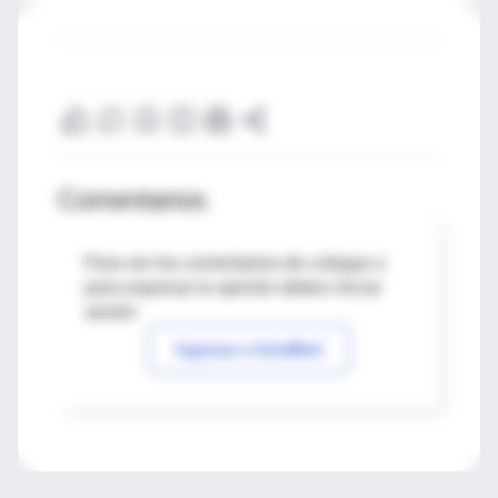
Comentarios
Para ver los comentarios de colegas o
para expresar tu opinión debes iniciar
sesión
Ingresar a IntraMed