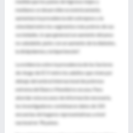
medida que los países de ingresos bajos y
medianos se desarrollen económicamente,
aumentará la prevalencia del sobrepeso y la
obesidad entre los segmentos más pobres de sus
sociedades, lo que generará un aumento del peso
no saludable, junto con un aumento de la diabetes,
la dislipidemia y la hipertensión”.
La evidencia sobre la prevalencia de los factores
de riesgo de ECV entre los adultos que viven por
debajo del umbral internacional de pobreza
extrema del Banco Mundial es escasa. Para
abordar esta escasez de información necesaria,
los investigadores combinaron datos de 105
encuestas de hogares representativas a nivel
nacional en 78 países.