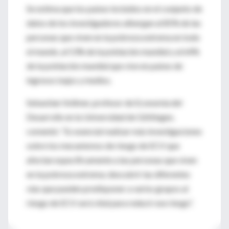
Se estima que los países incluidos en el conjunto de
datos de los investigadores albergan al 85% de las
personas que viven en la pobreza extrema en todo
el mundo, al 53% de la población mundial y al 64%
de la población mundial que vive en países de
ingresos bajos y medios.
Sebastian Vollmer, profesor de Economía del
Desarrollo en la Universidad de Göttingen,
comentó: “Es esencial realizar más investigaciones
sobre los mecanismos de riesgo de ECV que
afectan específicamente a las personas que viven
en la pobreza extrema; descubrir las diferentes
vías que pueden predisponer a varios grupos al
riesgo de ECV será vital para reducir ese riesgo”.