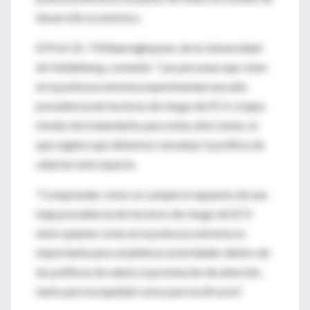
desarrollo económico.
El Prof. Dr. Till Baernighausen, de la Universidad
de Heidelberg, comentó: “Las personas que viven
en la pobreza extrema experimentan una alta
prevalencia de factores de riesgo de ECV y bajos
niveles de tratamiento para estas afecciones, lo
que sugiere que debemos reevaluar la política de
salud en este espacio.
"Comprender cómo se cumple el supuesto de una
baja prevalencia de factores de riesgo de ECV
entre quienes viven en la pobreza extrema es
importante para establecer prioridades dentro de
las políticas de salud y la prestación de atención,
tanto para la equidad como para la eficacia".