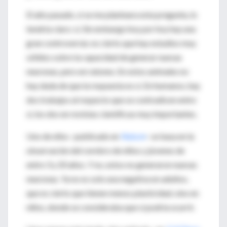
El año pasado, si se me planteara esta pregunta, lo
tendría claro: sí. Sin embargo hoy por hoy hay una
gran controversia: es cierto que hay estudios muy
sólidos sobre la capacidad de generar nuevas
neuronas, pero en ratones. En estos animales no
hay duda de que la respuesta es sí. En humanos, hay
dos trabajos al respecto que se contradicen entre
sí, los dos en revistas científicas muy importantes.
Uno de ellos –publicado en
Nature
– se basa en la
observación del cerebro de niños y jóvenes de
entre 3 y 20 años. Y no, estos no generaron nuevas
neuronas. Ya no es solo una negativa en adultos,
que es cierto que tienen menos plasticidad, sino en
niños, donde se consideraba que sí podría ocurrir.