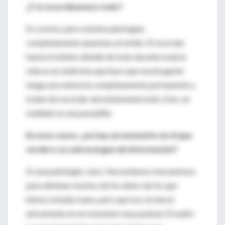
¿Y si recordásemos todo?
Es curioso, pero existen patologías
completamente opuestas al olvido. El recordar
hasta el mínimo detalle de todo durante toda la
vida es un síndrome que hace que mucha gente
tenga una memoria completamente permanente y
traten de recordar absolutamente todo. Esto, en
realidad, es una pesadilla.
En esos casos, ¿no hay un momento en el que
cerebro se sobrecargue de información?
Es una patología, claro. Necesitamos mecanismos
para eliminar muchos de los datos de los que
hemos echado mano, pero que nos sirvieron
únicamente en un momento muy puntual. El sueño