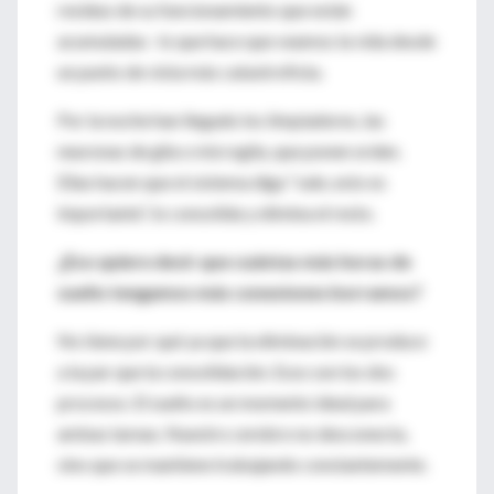
residuo de su funcionamiento que están
acumuladas– lo que hace que veamos la vida desde
un punto de vista más catastrofista.
Por la noche han llegado los limpiadores, las
neuronas de glia o microglia, que ponen orden.
Ellas hacen que el sistema diga “vale, esto es
importante”, lo consolida y elimina el resto.
¿Eso quiere decir que cuántas más horas de
sueño tengamos más conexiones borramos?
No tiene por qué ya que la eliminación se produce
a la par que la consolidación. Esos son los dos
procesos. El sueño es un momento ideal para
ambas tareas. Nuestro cerebro no desconecta,
sino que se mantiene trabajando constantemente.