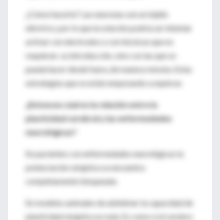
¿Cómo hacerlo? Las neuronas son un tejido
eléctrico, por lo que la solución podría ser intentar
activar con electrodos o con técnicas que no
requieran su introducción, sino con las que se
pueda hacer desde fuera, de manera remota. Estas
estrategias que se están empezando a explorar.
¿Entonces cúal es la relación entre la
plasticidad cerebral y las enfermedades
neurológicas?
En pacientes con enfermedades neurológicas la
potenciación sináptica se encuentra
completamente bloqueada.
En modelos animales de alzhéimer la capacidad de
plasticidad sináptica es nula. Es como si el cerebro