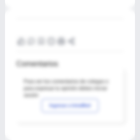
Comentarios
Para ver los comentarios de colegas o
para expresar tu opinión debes iniciar
sesión
Ingresar a IntraMed