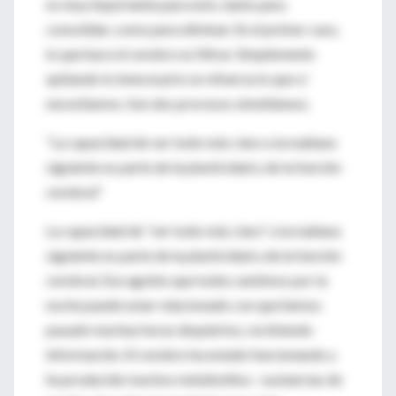
es muy importante para esto, tanto para
consolidar, como para eliminar. En el primer caso,
lo que hace el cerebro es filtrar. Simplemente
quitando lo innecesario se refuerza lo que sí
necesitamos. Son dos procesos simultáneos.
“La capacidad de ver todo más claro a la mañana
siguiente es parte de la plasticidad y de la función
cerebral”
La capacidad de “ver todo más claro” a la mañana
siguiente es parte de la plasticidad y de la función
cerebral. Ese agobio que todos sentimos por la
noche puede estar relacionado con que hemos
pasado muchas horas despiertos, recibiendo
información. El cerebro ha estado funcionando y
ha producido muchos metabolitos –sustancias de