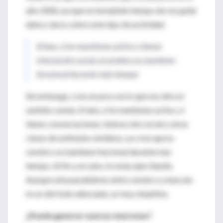
año 2000, así que no ha habido tiempo de recopilar
datos claros sobre este tipo de actividad.
Si lees, si te mantienes activo y tienes
interacción social, el cerebro se mantiene
funcional durante más tiempo
Sin embargo, creo un poco en lo que nos dice el
sentido común. Si lees, si te mantienes activo, si
tienes conversaciones, interacción social y otras
clases de estímulos similares, yo creo que tu
cerebro se mantiene funcional durante más
tiempo. Al fin y al cabo, lo estás ejercitando.
Aunque este paralelismo entre cerebro y músculo
no es del todo adecuado, es muy simplista.
¿Puede generar nuevas neuronas?