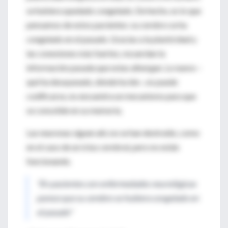
se hubiera quedado congelado. De hecho, es lo que
pensamos de estos pacientes: su cerebro se ha
congelado en el pasado. Gracias a la plasticidad y
las conexiones más fuertes, recuerdan la
información pasada que estas albergan. Lo nuevo –
qué ha desayunado, dónde ha ido–, no puede
codificarse, no encuentra un mecanismo para que
se consolide en su memoria.
Las neuronas siguen ahí, no se han destruido, como
en el caso de un ictus cerebral, pero no están
funcionando.
"En pacientes con enfermedades neurológicas
parece que su cerebro se hubiera congelado en
el pasado"