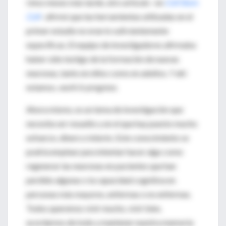
Unos meses más tarde, otro artículo –en
Cell Stem
Cell
– afirmó que las herramientas utilizadas en el
primer estudio no eran lo suficientemente
específicas. El equipo de investigadores afirmaba
haber sido testigo de la formación de nuevas
neuronas, tanto en niños como en adultos. Y ahí
estamos,
work in progress
.
Ahora mismo, es un tema de investigación que
necesita ser resuelto y en el que hay puesto mucho
esfuerzo, dinero e interés. Este conocimiento se
podría emplear para intentar hacer algo como
regenerar las neuronas en pacientes que han
perdido algunas o la capacidad cognitiva en
personas más mayores, enfermas o no enfermas.
Todos queremos vivir mucho, vivir bien,
acordarnos de todo y mantener nuestra memoria