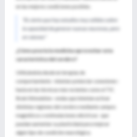
en las mejores condiciones posibles.
"Es cierto que hay estudios muy sólidos sobre
la capacidad de generar nuevas neuronas, pero
en ratones"
¿Cómo pooría la medicina aprovechar esta
característica del cerebro?
Utilizándola desde en terapias de
comportamiento –intentar potenciar conexiones–
hasta en las técnicas más recientes como el TIC
Brain Stimulation –ondas que intentan activar
distintas regiones del cerebro mediante campos
magnéticos o estimulaciones eléctricas– que
puedan aumentar su plasticidad para mejorar
algún tipo de condición neurológica.