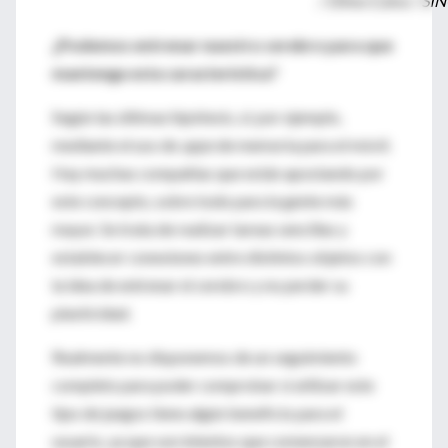
/ Olmo Calvo / SI
¿Podemos entrenar nuestro cerebro para que
mantenga esta característica?
Según las últimas hipótesis, sí; por ejemplo,
mediante el uso de
apps
de memoria para el móvil.
Hay muchas compañías que están apostando por
este concepto, sobre todo para la gente más
mayor. Se trata de realizar tareas sencillas y
establecer conexiones entre distintos objetos con
la idea de entrenar el cerebro y no perder su
plasticidad.
Realmente no disponemos de un seguimiento
completo para poder comprobar si utilizar este
tipo de juegos tiene algún beneficio para el
usuario, ya que son intentos que comenzaron en el