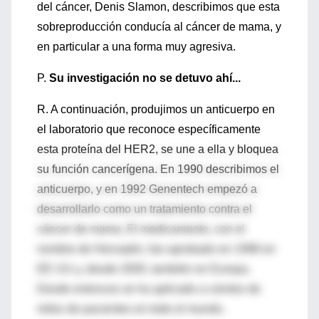
del cáncer, Denis Slamon, describimos que esta
sobreproducción conducía al cáncer de mama, y
en particular a una forma muy agresiva.
P.
Su investigación no se detuvo ahí...
R. A continuación, produjimos un anticuerpo en
el laboratorio que reconoce específicamente
esta proteína del HER2, se une a ella y bloquea
su función cancerígena. En 1990 describimos el
anticuerpo, y en 1992 Genentech empezó a
desarrollarlo como un tratamiento contra el
cáncer de mama. El medicamento, con el
nombre de Herceptin, fue aprobado en 1998 en
EE UU y, desde 2000, también en Europa.
Desde entonces se ha aplicado a cientos de
miles de pacientes en todo el mundo.