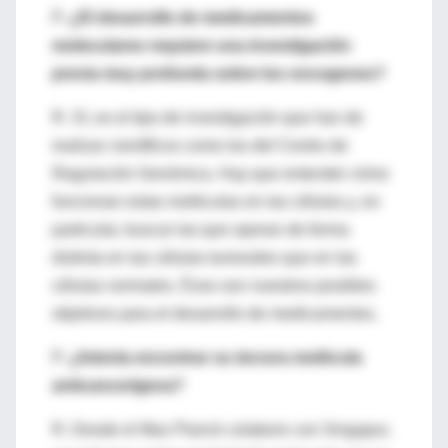
P.
¿El desarrollo de medicamentos
moleculares requiere una investigación
previa muy profunda sobre los oncogenes?
R. Sí, es el tipo de investigación que han de
realizar científicos como los del Centro de
Regulación Genómica. Hay que entender cómo
funcionan estas moléculas en las células y, en
particular, buscar las que operan de forma
distinta en las células tumorales que en las
células normales. Ésos son nuestros posibles
objetivos para el desarrollo de medicamentos.
P.
¿Intenta encontrar su tercera molécula
anticancerígena?
R. Desde el Max Planck colaboro con Singapur,