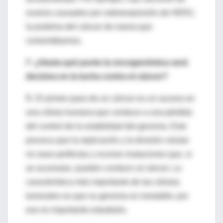
ovarios causados por sobreexpresión de HER2,
la proteína del cáncer de mama que
comentábamos.
P.
¿Hasta qué punto la oncogenómica será
decisiva en la lucha contra el cáncer?
R. El primer paso de un cáncer es un suceso en
una célula humana que conduce a una pérdida
del control de la estabilidad del genoma. Esto
provoca que la replicación y la división celular
no sean perfectas y ocurran mutaciones que, si
se acumulan, pueden conducir al cáncer. La
característica más importante de las células
tumorales es que su genoma es inestable; por
eso es importante estudiarlo.