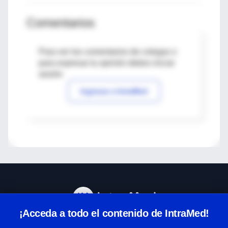
Comentarios
Para ver los comentarios de colegas o
para expresar tu opinión debes iniciar
sesión
Ingresar a IntraMed
¡Acceda a todo el contenido de IntraMed!
Centro de Ayuda