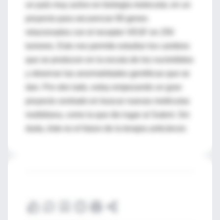
un país muy activo en biología molecular, en un
proyecto para secuenciar 90 genes
relacionados con el receptor VEGF en 250
tumores. Esto nos permite estudiar los cambios
que se producen en la escala de los nucleótidos
y observar las anormalidades genéticas que se
dan. Por otro lado, estoy empezando un gran
proyecto centrado en buscar nuevas moléculas
multidiana, como la que dio lugar al Sutent. Sin
duda, éste es el futuro de la terapia anticáncer.