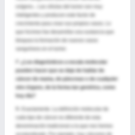
oxígeno... Las células del tumor son muy
inteligentes y producen este factor de
crecimiento para crear sus propios vasos. Lo
que hicimos fue desarrollar una sustancia que
bloquea la formación de nuevos vasos
sanguíneos en el tumor.
P.
¿Los diagnósticos a escala molecular
pueden hacer que se deje de hablar de
cáncer de mama, de páncreas o de cualquier
otro órgano, de la forma tan genérica, como
hoy día?
R. Exactamente. La definición molecular de
cada tipo de cáncer es diferente de esta
denominación tradicional a la que nos hemos
acostumbrado. Por ejemplo, hay cánceres de