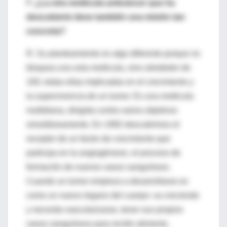
P.
¿La otra molécula anticáncer que ha
descubierto tiene también una misión tan
concreta?
R. Su planteamiento es algo diferente porque no
bloquea una sola molécula, sino alrededor de
100, todas ellas implicadas en el crecimiento y
la supervivencia de un tumor. Es una molécula
multidiana, dirigida contra varios objetivos
simultáneamente. En 1992 descubrimos el
receptor de un factor de crecimiento que
participa en la angiogénesis, el proceso de
formación de nuevos vasos sanguíneos.
Cuando un tumor empieza a desarrollarse es
como un nuevo órgano del cuerpo: va creciendo
y necesita vascularizarse, tener sus propios
vasos sanguíneos para recibir alimento,