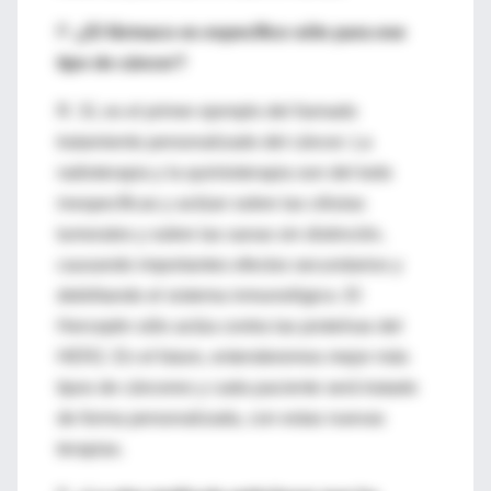
P.
¿El fármaco es específico sólo para ese
tipo de cáncer?
R. Sí, es el primer ejemplo del llamado
tratamiento personalizado del cáncer. La
radioterapia y la quimioterapia son del todo
inespecíficas y actúan sobre las células
tumorales y sobre las sanas sin distinción,
causando importantes efectos secundarios y
debilitando el sistema inmunológico. El
Herceptin sólo actúa contra las proteínas del
HER2. En el futuro, entenderemos mejor más
tipos de cánceres y cada paciente será tratado
de forma personalizada, con estas nuevas
terapias.