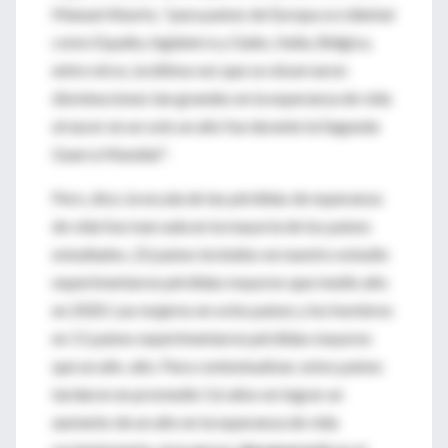
Manuel Aburto, "para países de Europa occidental
como España, Inglaterra y Gales, Italia, Bélgica,
entre otros, la última vez que se observaron
disminuciones tan grandes en la esperanza de vida
al nacer en un solo un año fue durante la Segunda
Guerra Mundial''.
Pero, dice, la escala de las pérdidas de esperanza
de vida fue marcada en la mayoría de los países
estudiados, 22 países incluidos en nuestro estudio
experimentaron pérdidas mayores que medio año
en 2020. Las mujeres en ocho países y los hombres
en 11 países experimentaron pérdidas mayores
que un año. año. Para contextualizar, estos países
tardaron en promedio 5,6 años en lograr un
aumento de un año en la esperanza de vida