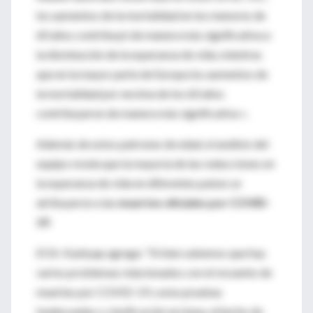
los aumentos de la mortalidad en los menores de
60 años contribuyó de manera más significativa a
la disminución de la esperanza de vida, mientras
que en la mayor parte de Europa los aumentos de
la mortalidad por encima de los 60 años
contribuyeron de manera más significativa ».
Además de estos patrones de edad, el análisis del
equipo revela que la mayoría de las reducciones en
la esperanza de vida en diferentes países se
atribuyeron a las
muertes oficiales por COVID-
19
.
El Dr. Kashyap agrega: "Si bien sabemos que hay
varios problemas relacionados con el recuento de
muertes por COVID-19, como pruebas
inadecuadas o clasificación errónea, el hecho de