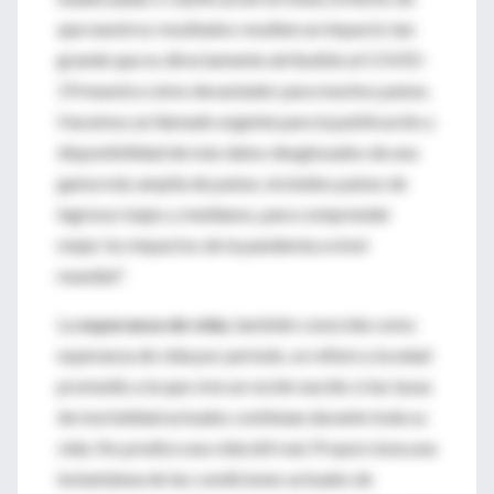
que nuestros resultados resalten un impacto tan
grande que es directamente atribuible al COVID-
19 muestra cómo devastador para muchos países.
Hacemos un llamado urgente para la publicación y
disponibilidad de más datos desglosados ​​de una
gama más amplia de países, incluidos países de
ingresos bajos y medianos, para comprender
mejor los impactos de la pandemia a nivel
mundial".
La
esperanza de vida
, también conocida como
esperanza de vida por período, se refiere a la edad
promedio a la que vive un recién nacido si las tasas
de mortalidad actuales continúan durante toda su
vida. No predice una vida útil real. Proporciona una
instantánea de las condiciones actuales de