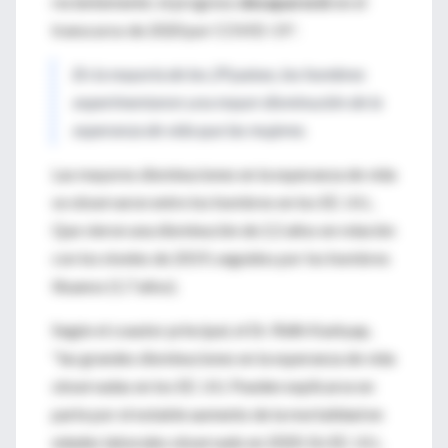
recientemente: el progreso
desapareció
en el
transcurso de 2020 por COVID-19 '.
En la mayoría de los 29 países, los hombres
experimentaron una mayor disminución de la
esperanza de vida que las mujeres.
Las mayores disminuciones en la esperanza de vida
se observaron entre los hombres en los EE. UU.,
Que vieron una disminución de 2.2 años en relación
con los niveles de 2019, seguidos por los hombres
lituanos (1.7 años).
Según el coautor principal, el Dr. Ridhi Kashyap,
"las grandes disminuciones en la esperanza de vida
observadas en los EE. UU. Pueden explicarse en
parte por el notable aumento de la mortalidad en
edades laborales observado en 2020. En EE. UU.,