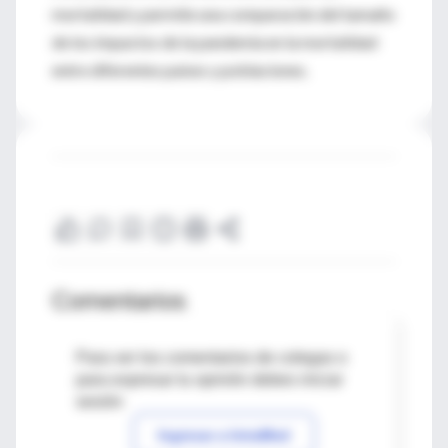
mortalidad y permite una comparación del tamaño
de los impactos de la pandemia en la mortalidad
entre diferentes países y poblaciones.
Comentarios
Para ver los comentarios de colegas o
para expresar tu opinión debes iniciar
sesión
Ingresar a IntraMed