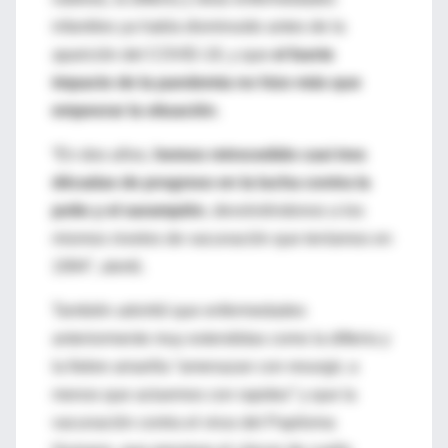
infantiles ya había disminuido antes de la
aparición del COVID-19, y que
el fuerte
impacto de la pandemia no hizo más que
empeorar la situación
.
“En dos años,
hemos retrocedido casi tres
décadas de progreso en la lucha contra la
polio
y el sarampión
, devolviéndonos a los
mismos niveles de vacunación que teníamos en
1994”, alertó.
También advirtió que enfermedades
anteriormente muy extendidas como la difteria y
la fiebre amarilla “amenazan con resurgir, a
menos que actuemos con rapidez” y que la
vacunación contra el virus del Papiloma