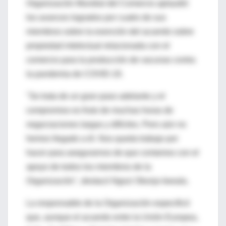
Organización Mundial del Comercio aplaudió
los avances logrados por cuatro de sus
miembros sobre la exención del acuerdo sobre
propiedad intelectual relacionada con el
comercio para la producción de vacunas contra
la pandemia de COVID-19.
"Se trata de un gran paso adelante y el
compromiso es fruto de muchas horas de
negociaciones largas y difíciles. Pero aún no
hemos llegado a él. Nos queda trabajo por
hacer para asegurarnos de que contamos con el
apoyo de todos los miembros de la
Organización", destacó Ngozi Okonjo-Iweala.
La responsable de la Organización especificó
que, aunque el acuerdo entre la Unión Europea,