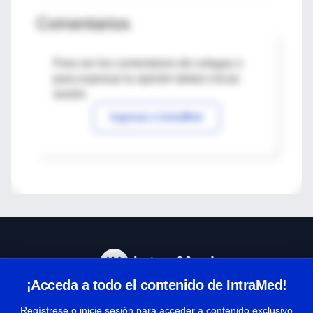
Comentarios
Para ver los comentarios de colegas o
para expresar tu opinión debes iniciar
sesión
Ingresar a IntraMed
¡Acceda a todo el contenido de IntraMed!
Centro de Ayuda
Regístrese o inicie sesión para acceder a contenido exclusivo