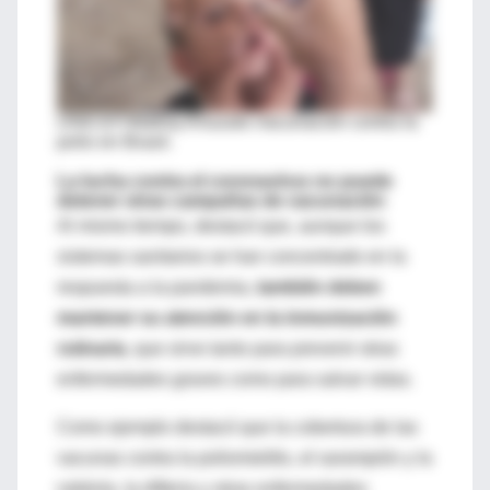
UNICEF/Wathiq Khuzaie.
Vacunación contra la
polio en Brasil.
La lucha contra el coronavirus no puede
detener otras campañas de vacunación
Al mismo tiempo, destacó que, aunque los
sistemas sanitarios se han concentrado en la
respuesta a la pandemia,
también deben
mantener su atención en la inmunización
rutinaria
, que sirve tanto para prevenir otras
enfermedades graves como para salvar vidas.
Como ejemplo destacó que la cobertura de las
vacunas contra la poliomielitis, el sarampión y la
rubéola, la difteria y otras enfermedades