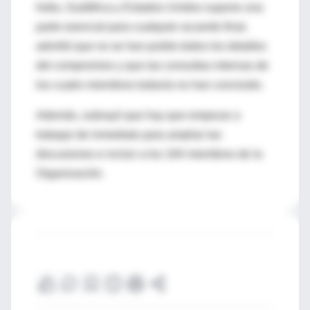
India, Sudáfrica y Estados Unidos supone una
parte esencial para cualquier acuerdo final,
advirtió que no se han pulido todos los detalles
del compromiso y que las consultas internas de
los cuatro miembros todavía no han concluido.
Además, subrayó que hay que empezar a
trabajar de inmediato para ampliar las
discusiones e incluir a los 164 miembros de la
Organización.