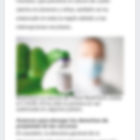
Humano, que previene el cáncer de cuello
uterino en jóvenes y niñas, también se ha
estancado en toda la región debido a las
interrupciones escolares.
BioNTech.
La vacuna de Pfizer-BioNTech contra
el COVID-19 ha sido la primera en ser
autorizada en algunos países.
Avances para derogar los derechos de
propiedad de las vacunas
En paralelo, la directora general de la