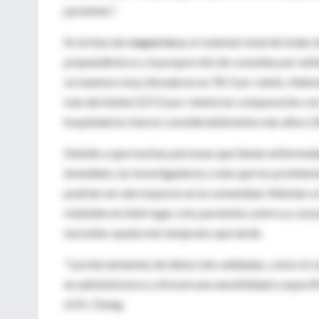
pacientes".
En la fase de
reapertura
, el volumen total de todas 
prepandémicos y la proporción de consultas por enfe
se mantuvo muy elevada en un 78,7 por ciento. Ademá
más del doble (127,2 por ciento) en comparación co
hospitalarios fueron considerablemente más altos (34
Debido a que muchas personas que tienen enfermedade
inmediato, los investigadores creen que los problem
podrían ser aún mayores en la comunidad. Alientan a
redoblen en interrogar a los pacientes sobre su cons
necesitar ayuda más temprano que tarde.
"Las herramientas de detección validadas, como el c
en administrarse y ofrecen una sensibilidad y especi
el Dr. Chung.