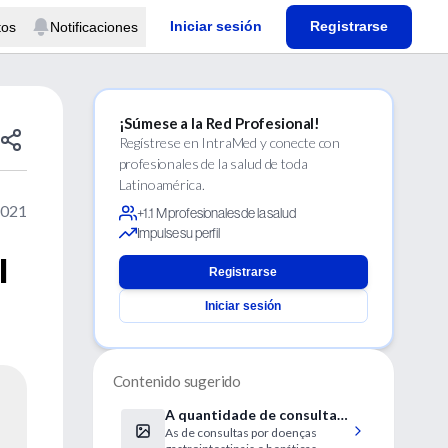
Iniciar sesión
Registrarse
tos
Notificaciones
¡Súmese a la Red Profesional!
Regístrese en IntraMed y conecte con
profesionales de la salud de toda
Latinoamérica.
2021
+1.1 M profesionales de la salud
Impulse su perfil
l
Registrarse
Iniciar sesión
Contenido sugerido
A quantidade de consultas
As de consultas por doenças
médicas relacionadas ao