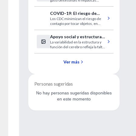
gastrointestinais e hepáticas
álcool aumentou durante a
relacionadas ao álcool aumentou
pandemia
em 59,6%
COVID-19: El riesgo de
Los CDC minimizan el riesgo de
contagio al tocar
contagio por tocar objetos, en
superficies es de 1 en 10.000
situaciones normales basta con
limpiar con jabón
Apoyo social y estructura
La variabilidad en la estructura y
cerebral
función del cerebro refleja la falta
de apoyo de los compañeros
Ver más
Personas sugeridas
No hay personas sugeridas disponibles
en este momento