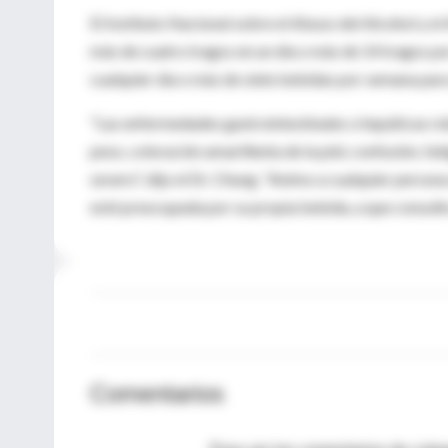
El Instituto Nacional sobre el Abuso del Alcohol y 
más de cuatro tragos en un día o más de 14 tragos p
cualquier día o más de siete bebidas por semana para
"Las enfermedades gastrointestinales o hepáticas re
peso, coloración amarillenta de la piel, confusión, fa
severo", dijo el Dr. Chung. "Animo a cualquier perso
esté preocupada por su propia bebida, a que consulte
Comentarios