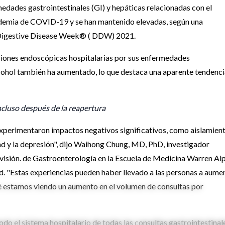
edades gastrointestinales (GI) y hepáticas relacionadas con el
demia de COVID-19 y se han mantenido elevadas, según una
n Digestive Disease Week® ( DDW) 2021.
ciones endoscópicas hospitalarias por sus enfermedades
lcohol también ha aumentado, lo que destaca una aparente tendenci
cluso después de la reapertura
xperimentaron impactos negativos significativos, como aislamien
dad y la depresión", dijo Waihong Chung, MD, PhD, investigador
División. de Gastroenterología en la Escuela de Medicina Warren Al
d. "Estas experiencias pueden haber llevado a las personas a aume
ué estamos viendo un aumento en el volumen de consultas por
odo el sistema hospitalario de todas las consultas gastrointestinal