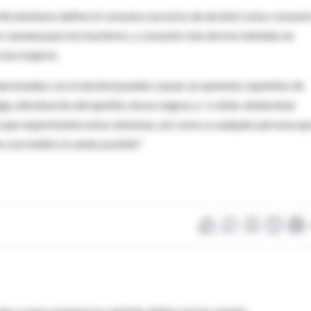
el Alcoholismo define el consumo excesivo de alcohol como consumi
or semana para los hombres; y consumir más de tres bebidas en
 las mujeres.
lacionadas con el alcohol pueden causar un aumento repentino de
tiga, disminución del apetito, heces negras y / o dolor abdominal
na que experimente estos síntomas, así como a cualquier persona qu
 a un médico lo antes posible".