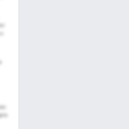
hol
 a
e
uto
irió