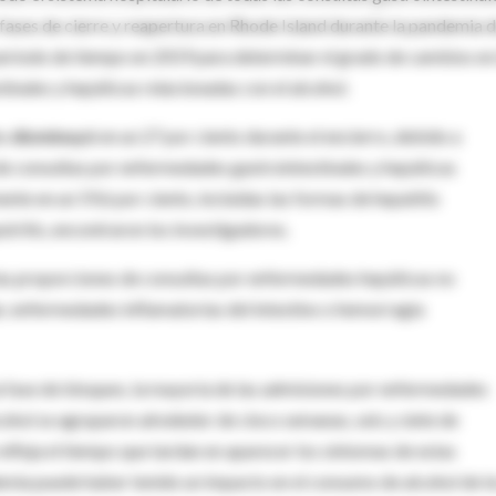
 fases de cierre y reapertura en Rhode Island durante la pandemia 
ríodo de tiempo en 2019 para determinar el grado de cambios en 
inales y hepáticas relacionadas con el alcohol.
es
disminuyó
en un 27 por ciento durante el encierro, debido a
ón de consultas por enfermedades gastrointestinales y hepáticas
te en un 59,6 por ciento, incluidas las formas de hepatitis
astritis, encontraron los investigadores.
las proporciones de consultas por enfermedades hepáticas no
iar, enfermedades inflamatorias del intestino o hemorragia
la fase de bloqueo, la mayoría de las admisiones por enfermedades
cohol se agruparon alrededor de cinco semanas, seis y siete de
refleja el tiempo que tardan en aparecer los síntomas de estas
demia puede haber tenido un impacto en el consumo de alcohol de l