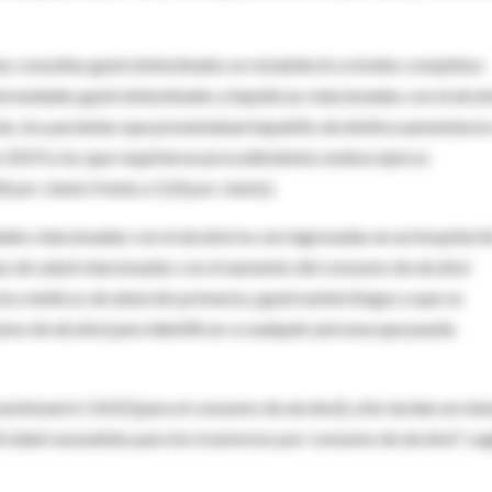
las consultas gastrointestinales se restableció a niveles completos
rmedades gastrointestinales y hepáticas relacionadas con el alco
s, los pacientes que presentaban hepatitis alcohólica aumentaron
n 2019 y los que requirieron procedimientos endoscópicos
 por ciento frente a 12,8 por ciento).
s relacionadas con el alcohol no son ingresadas en un hospital d
as de salud relacionados con el aumento del consumo de alcohol
 los médicos de atención primaria y gastroenterólogos a que se
umo de alcohol para identificar a cualquier persona que pueda
uestionario CAGE [para el consumo de alcohol], sólo tardan un min
ficidad razonables para los trastornos por consumo de alcohol", sug