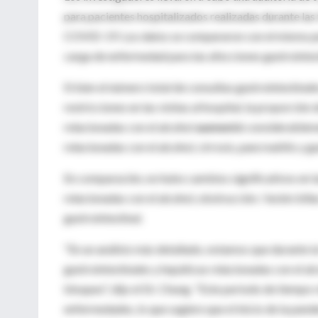
para pacientes hospitalizados realizadas durante las
COVID-19. Los datos se compararon con el mismo pe
carga de enfermedad para las afecciones gastrointest
Si bien el número total de consultas gastrointestinal
restricciones en las visitas al hospital, la proporci
relacionadas con el alcohol
aumentó
considerablemen
relacionadas con el alcohol, cirrosis, pancreatitis y g
En comparación, no hubo cambios significativos en 
relacionadas con el alcohol, obstrucción / lesión bil
gastrointestinal.
"En un análisis más detallado, notamos que durante 
gastrointestinales y hepáticas relacionadas con el al
bloqueo", dijo el Dr. Chung. "Este período de tiempo 
enfermedades, lo que sugiere que el inicio de la pan