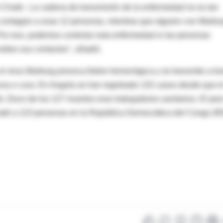
 Chaib-. La cadena de transmisión de la enfermedad no es tan
contagiar a unas 12 personas, mientras que alguien con Marbu
 Por eso, podemos controlar esta enfermedad si las personas
todos sus contactos", añadió.
l virus Marburg provoca fiebre hemorrágica y se transmite a tr
una o cura. En Angola se han registrado 132 casos desde que e
ib. Doce de los 127 muertos eran trabajadores sanitarios. El peo
 mató a 123 personas en la República Democrática del Congo (