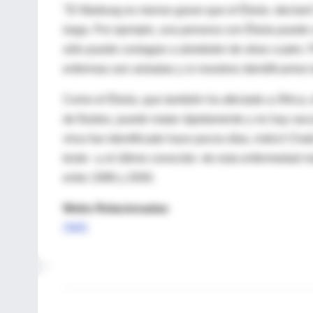
"El Marburg es menos grave que el Ébola -declaró
larga. Por ejemplo, una persona con Ébola puede 
sólo puede contagiar a alrededor de otras cuatro.
enfermas son aisladas y si nosotros identificamos 
Como el Ébola, que también ha afectado a África, e
de fluidos, puede matar rápidamente y no hay vac
virus fue identificado hace pocos días, indicó Cha
brote –y el último conocido- de esta enfermedad
entre 1998 y 2000.
Webs Relacionadas
OMS