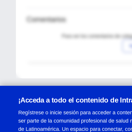
Comentarios
Para ver los comentarios de coleg
I
¡Acceda a todo el contenido de Int
Regístrese o inicie sesión para acceder a conten
ser parte de la comunidad profesional de salud 
Centro de Ayuda
de Latinoamérica. Un espacio para conectar, co