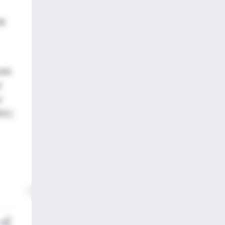
rg
avés
l
r
RDC)