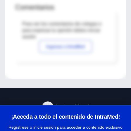
Comentarios
Para ver los comentarios de colegas o
para expresar tu opinión debes iniciar
sesión
Ingresar a IntraMed
¡Acceda a todo el contenido de IntraMed!
Centro de Ayuda
Regístrese o inicie sesión para acceder a contenido exclusivo