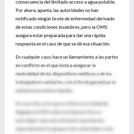
consecuencia del limitado acceso a agua potable.
Por ahora, apunta, las autoridades no han
notificado ningún brote de enfermedad derivado
de estas condiciones insalubres, pero la OMS
asegura estar preparada para dar una rápida
respuesta en el caso de que se dé esa situación.
En cualquier caso, hace un llamamiento a las partes
en conflicto en el que insta a asegurar la
neutralidad de los dispositivos médicos y de los
trabajadores sanitarios, con el fin de garantizar la
asistencia en ambos bandos.
En concreto, en lo que se refiere a la ciudad de
Bagdad, la OMS reitera el impacto físico y
psicológico que está sufriendo la población,
especialmente los grupos más vulnerables como