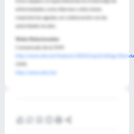
Estos equipos se especializarían en el abordaje de
enfermedades como diarreas o afecciones
respiratorias agudas, en colaboración con las
autoridades locales.
Webs Relacionadas
Comunicado de la OMS
http://www.who.int/features/2003/iraq/briefings/thursd
OMS
http://www.who.int/