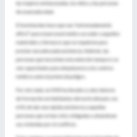
las mujeres embarazadas, los niños y las personas
de avanzada edad.
El bombardeo hace que sea "extremadamente
difícil" para el personal médico acceder a aquellos
materiales y fármacos que se requieren para
prestar una adecuada asistencia. Además, las
personas que necesitan esta atención tampoco se
ven capacitados para desplazarse a los centros
médicos ante el potencial peligro.
Por otro lado, la OMS ha llevado a cabo labores
de formación en habitantes del norte del país con
el fin de dar una rápida asistencia a aquellas
personas que se han visto obligadas a abandonar
sus viviendas por el conflicto.