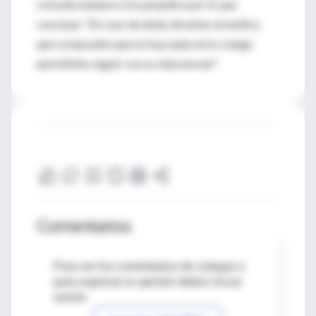
consulta tampoco los perjudica por lo que
concluye: "En caso de duda, llevarles al médico,
que compruebe que no hay nada serio y luego
permitirles seguir con su vida normal".
Comentarios
Para ver los comentarios de colegas o
para expresar tu opinión debes iniciar
sesión