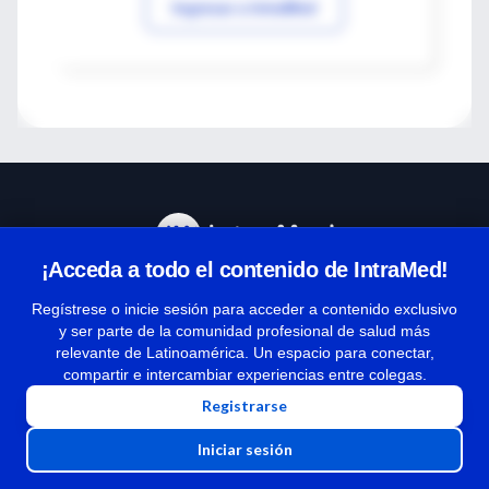
Ingresar a IntraMed
¡Acceda a todo el contenido de IntraMed!
Centro de Ayuda
Regístrese o inicie sesión para acceder a contenido exclusivo
y ser parte de la comunidad profesional de salud más
relevante de Latinoamérica. Un espacio para conectar,
Términos y condiciones
compartir e intercambiar experiencias entre colegas.
| Políticas de privacidad
Registrarse
| Todos los derechos reservados | Copyright 1997-2026
Iniciar sesión