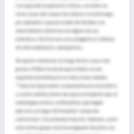
corresponde en general a chicas, con dolor en
otras zonas del cuerpo (la cabeza o el estómago,
por ejemplo) y que proceden de familias con
antecedentes dolorosos en alguno de sus
miembros, fácil acceso a los analgésicos, hábitos
de vida sedentarios, tabaquismo...
Sin querer minimizar el riesgo de los casos más
graves, Pellisé recuerda que el dolor es una
experiencia habitual en la vida a estas edades.
"Tiene un importante componente psicosomático,
y a estos adolescentes hay que aconsejarles que se
mantengan activos, estimularles, que hagan
ejercicio, en lugar de fomentar conductas
restrictivas", recomienda el doctor. Además, como
este mismo grupo está investigando llevarles a la