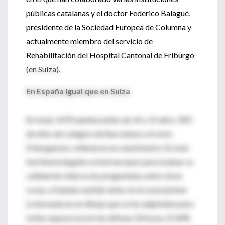
públicas catalanas y el doctor Federico Balagué,
presidente de la Sociedad Europea de Columna y
actualmente miembro del servicio de
Rehabilitación del Hospital Cantonal de Friburgo
(en Suiza).
En España igual que en Suiza
En total, 1470 adolescentes de 14 y 15 años, 903
de ellos de colegios de Barcelona y el resto
friburgueses, rellenaron un cuestionario. En este
test (homologado a nivel europeo para evaluar su
calidad de vida) se les preguntaba, entre otras
cosas, si habían sentido dolor en la zona lumbar
(coloreada en un dibujo que se les adjuntaba para
evitar equívocos) en las últimas 24 horas. El 40%