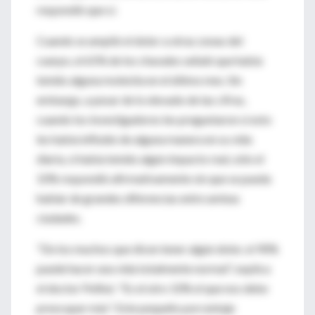
respondió que sí.
Cuando se amplió el dolor a otras zonas del
cuerpo, el 65% de los chavales señaló que había
tenido alguna molestia en el último mes. Sin
embargo, a pesar de lo elevado de las cifras,
cuando los investigadores les preguntaron si esto
les había influido de alguna manera en su vida
diaria, si había tenido algún impacto real, sólo el
10% respondió afirmativamente sin que se pueda
hablar de grandes diferencias entre ambas
ciudades.
"De los muchos que dicen tener algún dolor, el 90%
puede hacer una vida totalmente normal", explica
el doctor Pellisé. "Es el otro 10% el que nos debe
preocupar más". Este pequeño porcentaje