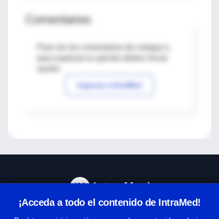
Comentarios
Para ver los comentarios de colegas o
para expresar tu opinión debes iniciar
sesión
Ingresar a IntraMed
¡Acceda a todo el contenido de IntraMed!
Centro de Ayuda