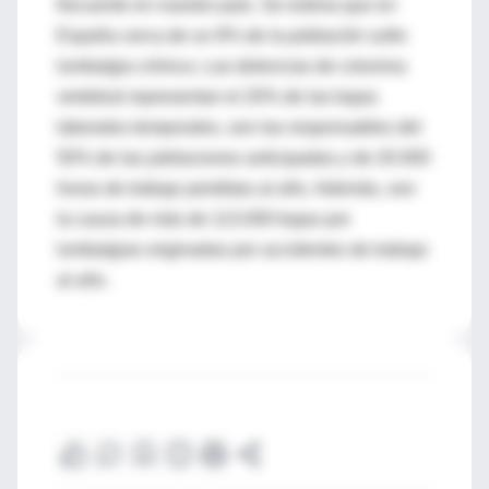
frecuente en nuestro país. Se estima que en
España cerca de un 8% de la población sufre
lumbalgia crónica. Las dolencias de columna
vertebral representan el 20% de las bajas
laborales temporales, son las responsables del
50% de las jubilaciones anticipadas y de 20.000
horas de trabajo perdidas al año. Además, son
la causa de más de 113.000 bajas por
lumbalgias originadas por accidentes de trabajo
al año.