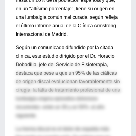
hasta un 20% de la población española y que,
en un "altísimo porcentaje", tiene su origen en
una lumbalgia común mal curada, según refleja
el último informe anual de la Clínica Armstrong
Internacional de Madrid.
Según un comunicado difundido por la citada
clínica, este estudio dirigido por el Dr. Horacio
Bobadilla, jefe del Servicio de Fisioterapia,
destaca que pese a que un 95% de las ciáticas
de origen discal evolucionan favorablemente sin
cirugía, la falta de tratamiento profesional de una
lumbalgia origina episodios dolorosos
recurrentes -entre un 30 y un 50%- al año
siguiente.
La hernia discal es el dolor de espalda más