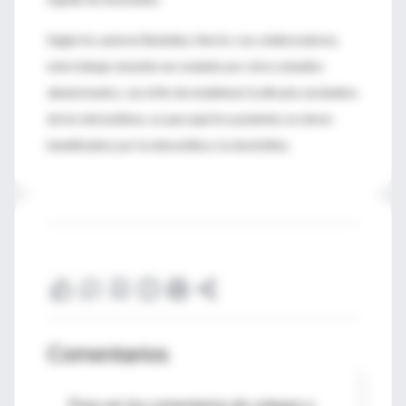
Según los autores Bachelez, Hervé y sus colaboradores,
este trabajo necesita ser avalado por otros estudios
aleatorizados, con el fin de establecer la eficacia verdadera
de las tetraciclinas, ya que aquí los pacientes se vieron
beneficiados por la minociclina y la doxiciclina.
Comentarios
Para ver los comentarios de colegas o