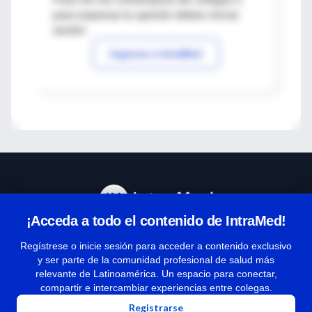
para expresar tu opinión debes iniciar
sesión
Ingresar a IntraMed
¡Acceda a todo el contenido de IntraMed!
Centro de Ayuda
Regístrese o inicie sesión para acceder a contenido exclusivo
y ser parte de la comunidad profesional de salud más
relevante de Latinoamérica. Un espacio para conectar,
Términos y condiciones
compartir e intercambiar experiencias entre colegas.
| Políticas de privacidad
Registrarse
| Todos los derechos reservados | Copyright 1997-2026