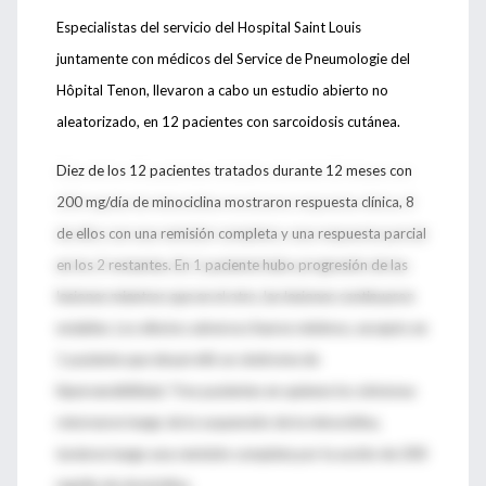
Especialistas del servicio del Hospital Saint Louis
juntamente con médicos del Service de Pneumologie del
Hôpital Tenon, llevaron a cabo un estudio abierto no
aleatorizado, en 12 pacientes con sarcoidosis cutánea.
Diez de los 12 pacientes tratados durante 12 meses con
200 mg/día de minociclina mostraron respuesta clínica, 8
de ellos con una remisión completa y una respuesta parcial
en los 2 restantes. En 1 paciente hubo progresión de las
lesiones mientras que en el otro, las lesiones continuaron
estables. Los efectos adversos fueron mínimos, excepto en
1 paciente que desarrolló un síndrome de
hipersensibilidad. Tres pacientes en quienes los síntomas
retornaron luego de la suspensión de la minociclina,
tuvieron luego una remisión completa por la acción de 200
mg/día de doxiciclina.