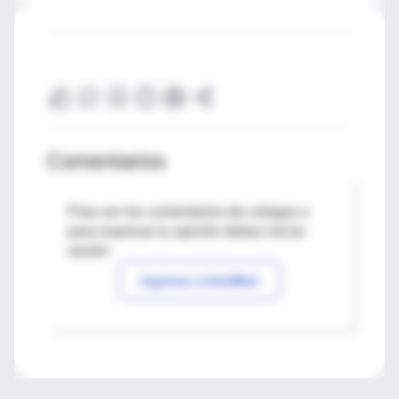
Comentarios
Para ver los comentarios de colegas o
para expresar tu opinión debes iniciar
sesión
Ingresar a IntraMed