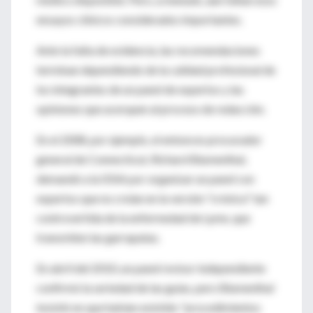
ensayos clínicos considerados importantes.
Ante la falta de evidencia, las recomendaciones
terminan dependiendo de la calidad profesional de
los integrantes de un panel de expertos y las
opiniones que acerquen al proceso de redacción.
En el 2008, por ejemplo, el entonces procurador
general de Connecticut, Richard Blumenthal,
demandó a la IDSA por organizar un panel con
expertos que no creían en la versión "crónica" tan
controvertida de la enfermedad de Lyme, que
transmiten las garrapatas.
En abril del 2010, un panel revisor independiente
confirmó la seriedad de las guías, pero Blumenthal
insistió en que habían existido "procedimientos