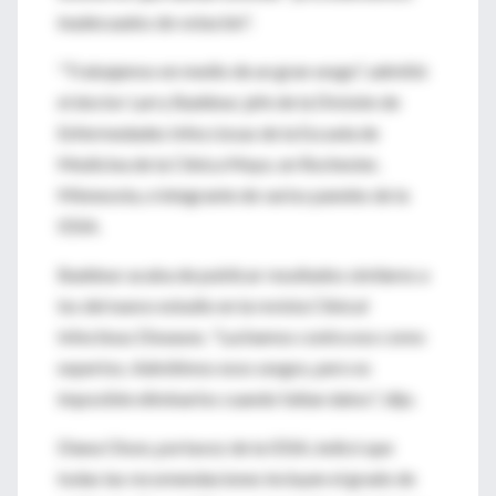
inadecuados de votación".
"Trabajamos en medio de un gran sesgo", admitió
el doctor Larry Baddour, jefe de la División de
Enfermedades Infecciosas de la Escuela de
Medicina de la Clínica Mayo, en Rochester,
Minnesota, e integrante de varios paneles de la
IDSA.
Baddour acaba de publicar resultados similares a
los del nuevo estudio en la revista Clinical
Infectious Diseases. "Luchamos contra eso como
expertos. Admitimos esos sesgos, pero es
imposible eliminarlos cuando faltan datos", dijo.
Diana Olson, portavoz de la IDSA, indicó que
todas las recomendaciones incluyen el grado de