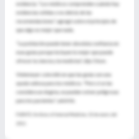
evidencia. "Los médicos comprenden cuándo hay
evidencias sólidas o no detrás de las
recomendaciones", agregó sobre el principio de
que algo es mejor que nada.
"La población puede tener absoluta confianza en
esas guías porque incluyen lo mejor que puede
ofrecer la ciencia y la medicina", dijo Olson.
Vielemeyer coincidió en que las guías son una
ayuda valiosa para los médicos. "Pero si se las
considera un dogma, se pueden volver peligrosas
para los pacientes", advirtió.
FUENTE: Archives of Internal Medicine, 10 de enero del
2011