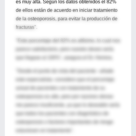
es muy alta. Según los datos obtenidos el 82%
de ellos están de acuerdo en iniciar tratamiento
de la osteoporosis, para evitar la producción de
fracturas".
"Este porcentaje del 82% es altísimo, lo cual nos
parece satisfactorio, pero nuestro deseo sería
que llegase al 100%", asegura el Dr. Herrera.
"Desde el punto de vista del paciente –añade
este especialista- considero que el porcentaje
actual de pacientes con tratamiento de su
osteoporosis es alto, pero por razones obvias
me parece insuficiente, ya que lo deseable sería
que todos los pacientes con diagnóstico de
osteoporosis o factores importantes de riesgo
estuviesen en tratamiento".