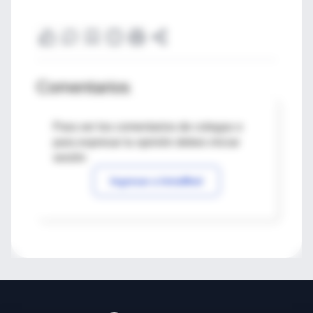
Comentarios
Para ver los comentarios de colegas o
para expresar tu opinión debes iniciar
sesión
Ingresar a IntraMed