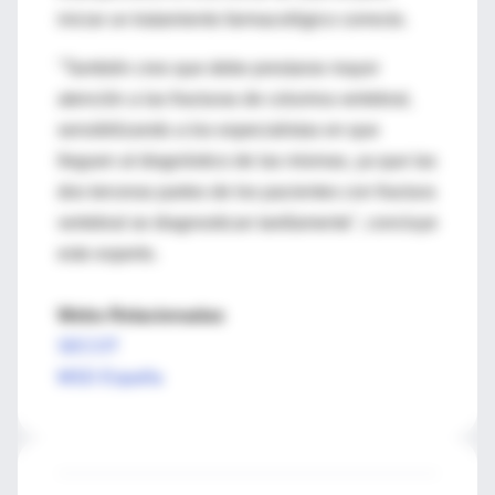
iniciar un tratamiento farmacológico correcto.
"También creo que debe prestarse mayor
atención a las fracturas de columna vertebral,
sensibilizando a los especialistas en que
lleguen al diagnóstico de las mismas, ya que las
dos terceras partes de los pacientes con fractura
vertebral se diagnostican tardíamente", concluye
este experto.
Webs Relacionadas
SECOT
MSD España