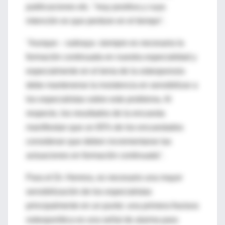
publicaciones etc. "muy positiva y cuya
intención es que perdure en el tiempo".
"Aunque – subraya- siempre es necesaria la
formación continuada en nuestra especialidad y
especialmente en el tema de la osteoporosis
debe mantenerse la insistencia en sensibilizar a
los especialistas sobre este problema. Al
respecto, los resultados de la encuesta
manifiestan que un 65% de los encuestados
consideran que deben incrementarse las
actuaciones en formación continuada".
Para el Dr. Herrera, es necesario una mayor
sensibilización de los especialistas
principalmente en un punto: una primera fractura
osteoporótica es una señal de alarma para