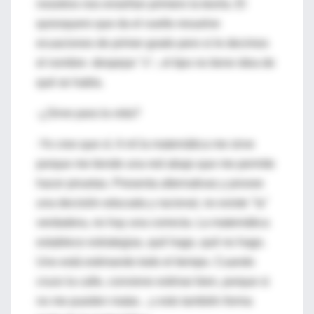
nosotros nos enseñan primero la teoría. El
quiosquero que da el vuelto resuelve
ecuaciones de primer grado pero si le decimos
el nombre -despejar "x"-, el tipo no tiene idea de
qué se habla.
-¿Sirve para la vida?
-Yo creo que sí. A mí la matemática me sirve
porque me tiende una red abajo que me permite
hacer piruetas. Presenta alternativas y provee
una decisión educada y racional, no existe "la"
verdadera, no hay una correcta. La matemática
establece estrategias, qué hago, qué no hago.
Uno está estimando todo el tiempo. Cuando
cruzo la calle, conviene estimar bien, porque si
no me pueden matar... y esto también forma