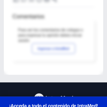
Comentarios
Para ver los comentarios de colegas o
para expresar tu opinión debes iniciar
sesión
Ingresar a IntraMed
¡Acceda a todo el contenido de IntraMed!