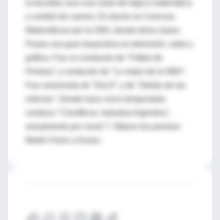
la facultad, tuvo una clase de lógica matemática
y cambió de carrera. Es doctor en Ciencias
Matemáticas por la UBA, donde dicta clases.
Posee una gran trayectoria en televisión, radio y
gráfica. Fue co-conductor de "Fútbol de
Primera" y conductor de "Lo mejor de la NBA".
Fue columnista de "Día D" y de "Detrás de las
noticias". Desde hace cinco temporadas
conduce "Científicos, Industria Argentina",
actualmente por canal 7. Obtuvo los premios
Martín Fierro y Konex.