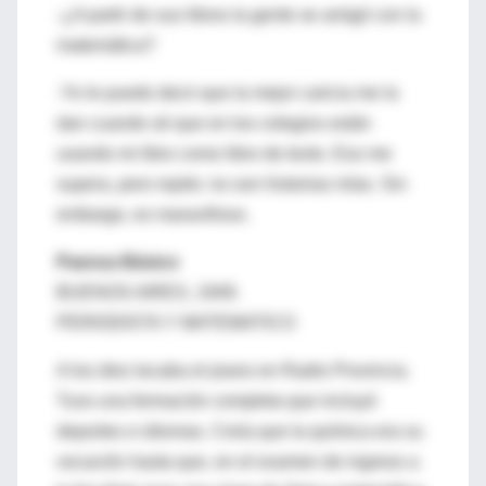
-¿A partir de sus libros la gente se amigó con la
matemática?
-Yo le puedo decir que la mejor caricia me la
dan cuando sé que en los colegios están
usando mi libro como libro de texto. Eso me
supera, pero repito: no son historias mías. Sin
embargo, es maravilloso.
Paenza Básico
BUENOS AIRES, 1949.
PERIODISTA Y MATEMATICO
A los diez tocaba el piano en Radio Provincia.
Tuvo una formación completa que incluyó
deportes e idiomas. Creía que la química era su
vocación hasta que, en el examen de ingreso a