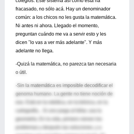
colegios. Este sistema así como está ha
fracasado, no sólo acá. Hay un denominador
común: a los chicos no les gusta la matemática.
Ni antes ni ahora. Llegado el momento,
preguntan cuándo me va a servir esto y les
dicen "lo vas a ver más adelante". Y más
adelante no llega.
-Quizá la matemática, no parezca tan necesaria
o útil.
-Sin la matemática es imposible decodificar el
genoma humano. La gente no tiene noción de
eso. Está en la robótica, en la biónica, en la
cartografía... Si uno juega al billar, usa la
geometría. En la vida, primero vienen los
problemas y después las soluciones, y a