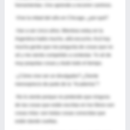
herramientas. Uno aprende a recorrer caminos.
-Vive la mitad del año en Chicago, ¿por qué?
-Van a ser cinco años. Mientras estoy en la
Argentina hablo mucho, allá escucho. Acá hay
mucha gente que me pregunta de cosas que no
sé y me siento compelido a contestar. Yo sé de
muy poquitas cosas y dudo todo el tiempo.
-¿Cómo vive ser un divulgador? ¿Siente
menosprecio de parte de la "Academia"?
-No lo siento porque no pretendo que ninguna
de las cosas que están escritas en los libros son
cosas mías: son todas cosas conocidas que
están dando vueltas.