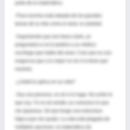
parte de la matemática.
-Para muchos está alejada de los grandes
temas de la vida como el amor, la soledad.
-Suponiendo que eso fuera cierto, yo
preguntaría si se le pediría a un médico
oncólogo que hable del amor. Creo que es una
exigencia que a lo mejor no sé si la tiene que
resolver.
-¿Usted la aplica en su vida?
-Soy una persona, no sé si lo hago. No actúo lo
que soy. Yo no sé vender, yo comunico lo que
me apasiona. Sé que tengo una estructura
lógica que me ayuda. La vida está plagada de
múltiples opciones, la matemática da