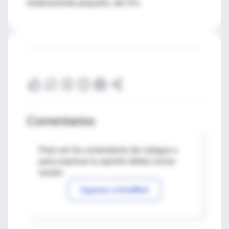
relativamente pequeño, del 4%.
Comentarios
Para ver los comentarios de colegas o
para expresar tu opinión debes iniciar
sesión
Ingresar a IntraMed