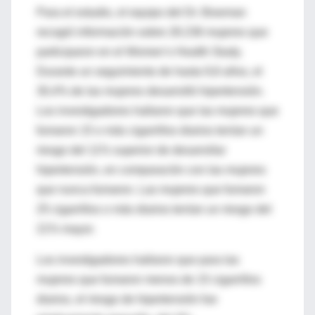
Para el estudio, el equipo del Dr. Bowman
recogió información sobre 28.236 mujeres que
participaron en el Women’s Health Study.
Durante un seguimiento de hasta 9,8 años, el
30,4% de las mujeres desarrolló hipertensión.
Los investigadores hallaron que las mujeres que
fumaron 15 o más cigarrillos diarios tenían un
riesgo del 11% superior de desarrollar
hipertensión, en comparación con las mujeres
que nunca fumaron. Las mujeres que fumaron
25 cigarrillos o más diarios tenían un riesgo del
21% mayor.
Los investigadores hallaron que para las
mujeres que fumaron menos de 15 cigarrillos
diarios, el riesgo de hipertensión fue